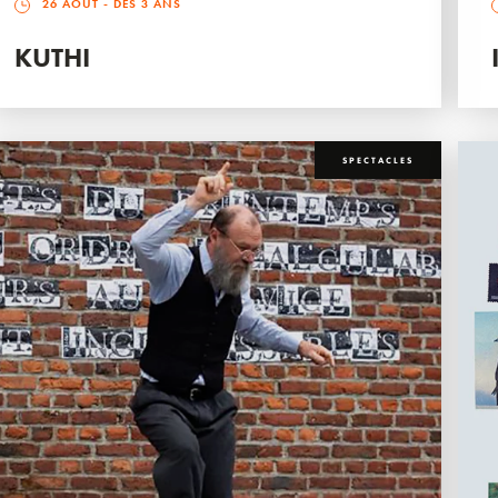
26 AOÛT
- DÈS 3 ANS
KUTHI
SPECTACLES