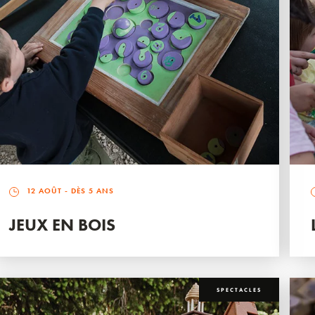
12 AOÛT
- DÈS 5 ANS
JEUX EN BOIS
SPECTACLES