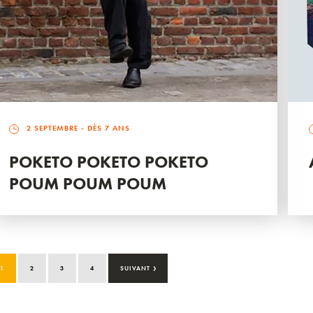
2 SEPTEMBRE
- DÈS 7 ANS
POKETO POKETO POKETO
POUM POUM POUM
›
1
2
3
4
SUIVANT