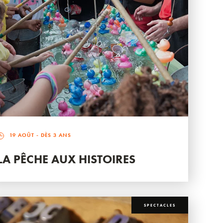
19 AOÛT
- DÈS 3 ANS
LA PÊCHE AUX HISTOIRES
SPECTACLES