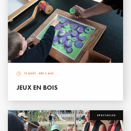
12 AOÛT
- DÈS 5 ANS
JEUX EN BOIS
SPECTACLES