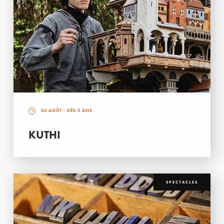
26 AOÛT
- DÈS 3 ANS
KUTHI
SPECTACLES