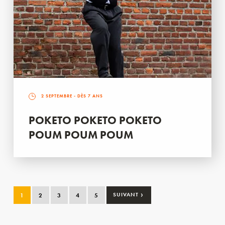
2 SEPTEMBRE
- DÈS 7 ANS
POKETO POKETO POKETO
POUM POUM POUM
›
1
2
3
4
5
SUIVANT