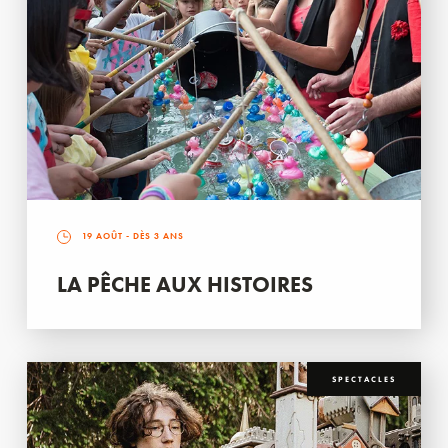
19 AOÛT
- DÈS 3 ANS
LA PÊCHE AUX HISTOIRES
SPECTACLES