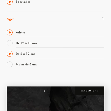
Spectacles
Âges
Adulte
De 12 à 18 ans
De 6 à 12 ans
Moins de 6 ans
EXPOSITIONS