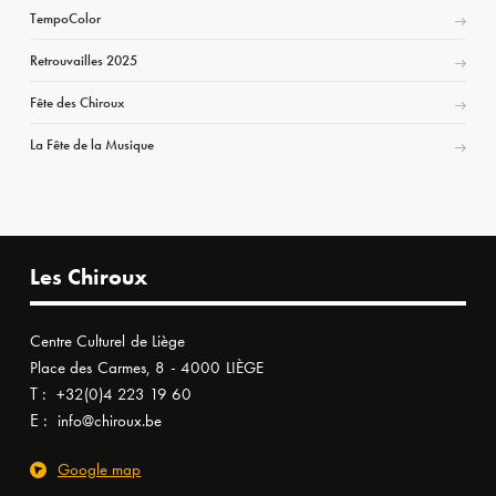
TempoColor
Retrouvailles 2025
Fête des Chiroux
La Fête de la Musique
Les Chiroux
Centre Culturel de Liège
Place des Carmes, 8 - 4000 LIÈGE
T :
+32(0)4 223 19 60
E :
info@chiroux.be
Google map