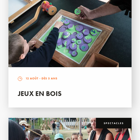
12 AOÛT
- DÈS 5 ANS
JEUX EN BOIS
SPECTACLES