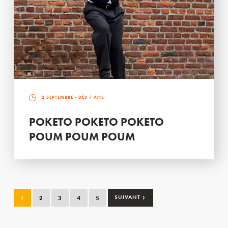
2 SEPTEMBRE
- DÈS 7 ANS
POKETO POKETO POKETO
POUM POUM POUM
›
1
2
3
4
5
SUIVANT