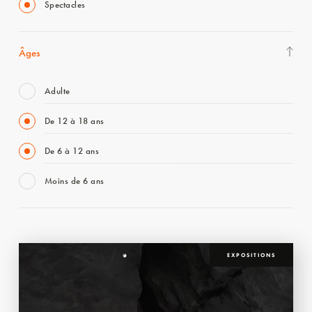
Spectacles
Âges
Adulte
De 12 à 18 ans
De 6 à 12 ans
Moins de 6 ans
EXPOSITIONS