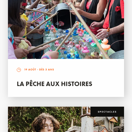
19 AOÛT
- DÈS 3 ANS
LA PÊCHE AUX HISTOIRES
SPECTACLES