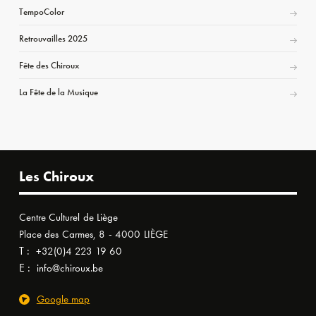
TempoColor
Retrouvailles 2025
Fête des Chiroux
La Fête de la Musique
Les Chiroux
Centre Culturel de Liège
Place des Carmes, 8 - 4000 LIÈGE
T :
+32(0)4 223 19 60
E :
info@chiroux.be
Google map