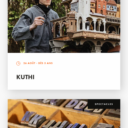
26 AOÛT
- DÈS 3 ANS
KUTHI
SPECTACLES