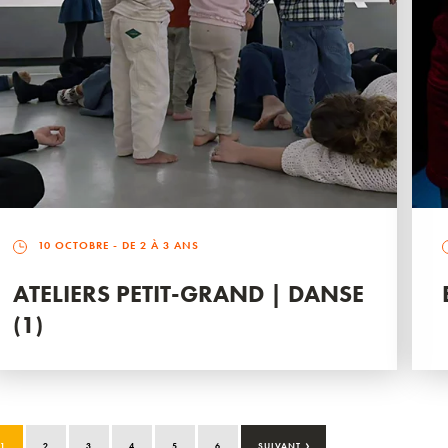
10 OCTOBRE
- DE 2 À 3 ANS
ATELIERS PETIT-GRAND | DANSE
(1)
›
1
2
3
4
5
6
SUIVANT