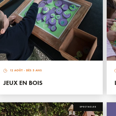
12 AOÛT
- DÈS 5 ANS
JEUX EN BOIS
SPECTACLES