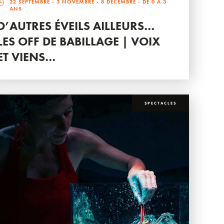
22 SEPTEMBRE
-
3 NOVEMBRE
-
8 DÉCEMBRE
- DE 0 À 3
ANS
D’AUTRES ÉVEILS AILLEURS…
LES OFF DE BABILLAGE | VOIX
ET VIENS…
SPECTACLES