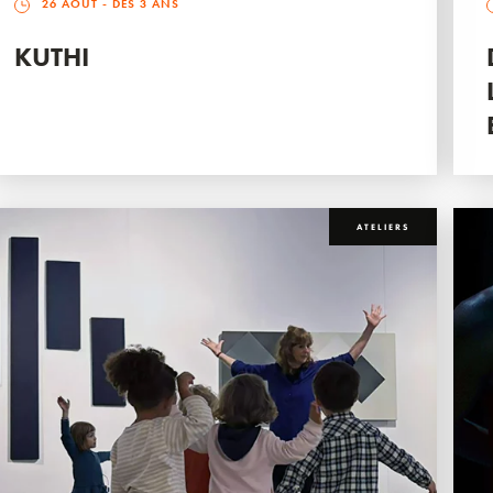
26 AOÛT
- DÈS 3 ANS
KUTHI
ATELIERS