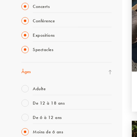
Concerts
Conférence
Expositions
Spectacles
Âges
Adulte
De 12 à 18 ans
De 6 à 12 ans
Moins de 6 ans