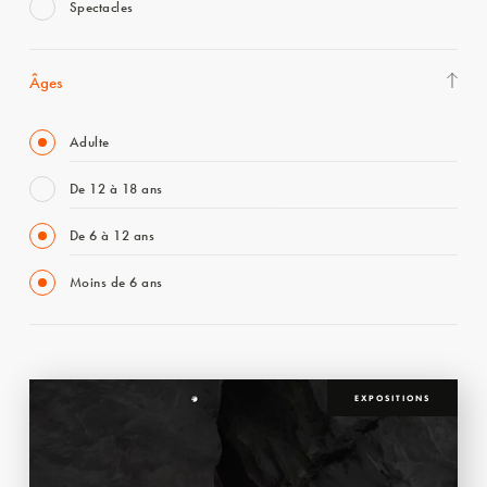
Spectacles
Âges
Adulte
De 12 à 18 ans
De 6 à 12 ans
Moins de 6 ans
EXPOSITIONS