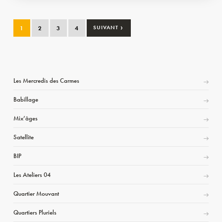
›
1
2
3
4
SUIVANT
Les Mercredis des Carmes
Babillage
Mix’âges
Satellite
BIP
Les Ateliers 04
Quartier Mouvant
Quartiers Pluriels