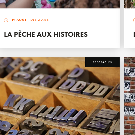
19 AOÛT
- DÈS 3 ANS
LA PÊCHE AUX HISTOIRES
SPECTACLES