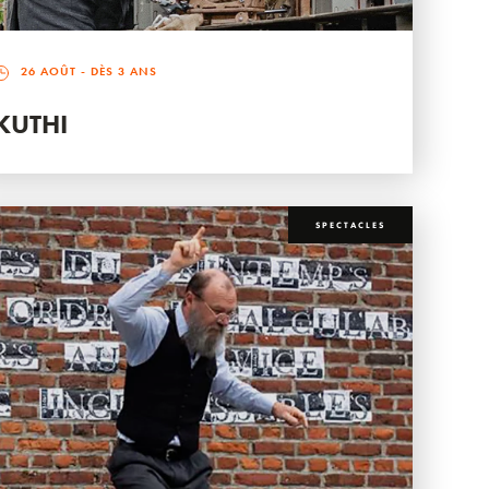
26 AOÛT
- DÈS 3 ANS
KUTHI
SPECTACLES