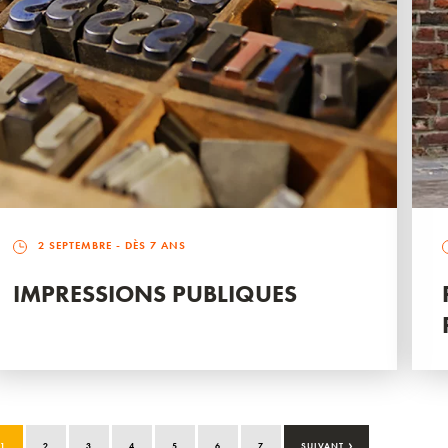
2 SEPTEMBRE
- DÈS 7 ANS
IMPRESSIONS PUBLIQUES
›
1
2
3
4
5
6
7
SUIVANT