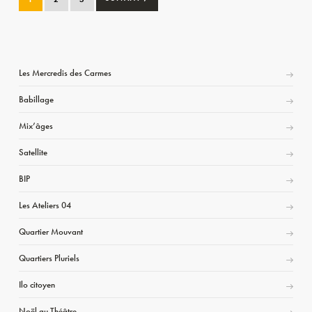
Les Mercredis des Carmes
Babillage
Mix’âges
Satellite
BIP
Les Ateliers 04
Quartier Mouvant
Quartiers Pluriels
Ilo citoyen
Noël au Théâtre