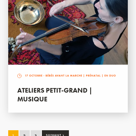
17 OCTOBRE
- BÉBÉS AVANT LA MARCHE | PRÉNATAL | EN DUO
ATELIERS PETIT-GRAND |
MUSIQUE
›
1
2
3
SUIVANT