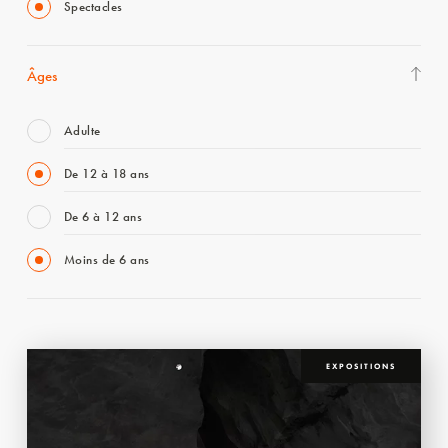
Spectacles
Âges
Adulte
De 12 à 18 ans
De 6 à 12 ans
Moins de 6 ans
EXPOSITIONS