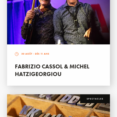
30 AOÛT
- DÈS 11 ANS
FABRIZIO CASSOL & MICHEL
HATZIGEORGIOU
SPECTACLES