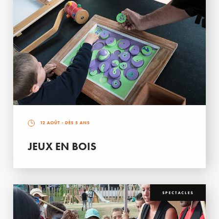
12 AOÛT
- DÈS 5 ANS
JEUX EN BOIS
SPECTACLES