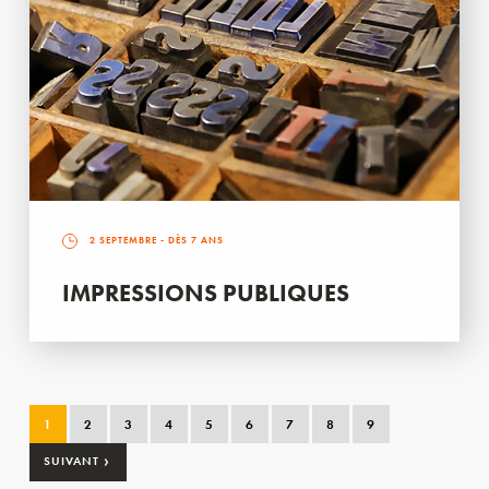
2 SEPTEMBRE
- DÈS 7 ANS
IMPRESSIONS PUBLIQUES
1
2
3
4
5
6
7
8
9
›
SUIVANT