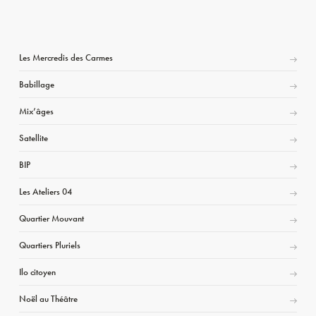
Les Mercredis des Carmes
Babillage
Mix’âges
Satellite
BIP
Les Ateliers 04
Quartier Mouvant
Quartiers Pluriels
Ilo citoyen
Noël au Théâtre