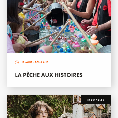
19 AOÛT
- DÈS 3 ANS
LA PÊCHE AUX HISTOIRES
SPECTACLES