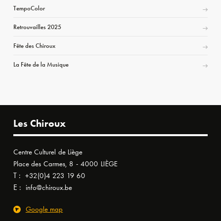
TempoColor
Retrouvailles 2025
Fête des Chiroux
La Fête de la Musique
Les Chiroux
Centre Culturel de Liège
Place des Carmes, 8 - 4000 LIÈGE
T :
+32(0)4 223 19 60
E :
info@chiroux.be
Google map