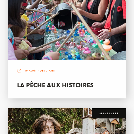
19 AOÛT
- DÈS 3 ANS
LA PÊCHE AUX HISTOIRES
SPECTACLES