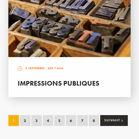
2 SEPTEMBRE
- DÈS 7 ANS
IMPRESSIONS PUBLIQUES
›
1
2
3
4
5
6
7
8
SUIVANT