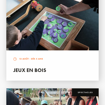
12 AOÛT
- DÈS 5 ANS
JEUX EN BOIS
SPECTACLES