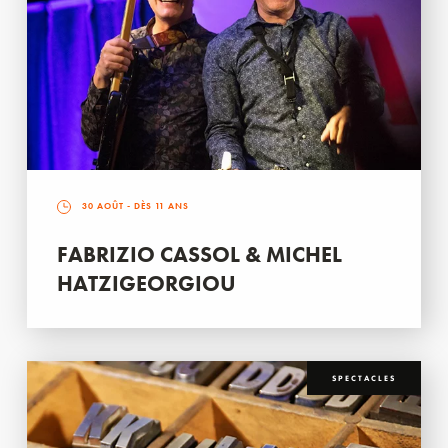
30 AOÛT
- DÈS 11 ANS
FABRIZIO CASSOL & MICHEL
HATZIGEORGIOU
SPECTACLES