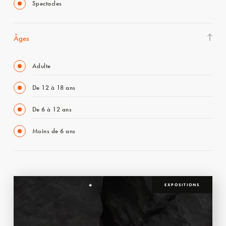
Spectacles
Âges
Adulte
De 12 à 18 ans
De 6 à 12 ans
Moins de 6 ans
EXPOSITIONS