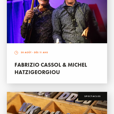
30 AOÛT
- DÈS 11 ANS
FABRIZIO CASSOL & MICHEL
HATZIGEORGIOU
SPECTACLES