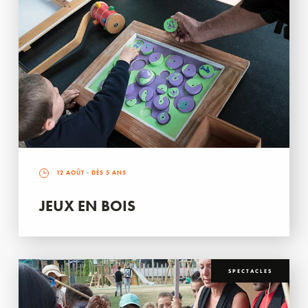
12 AOÛT
- DÈS 5 ANS
JEUX EN BOIS
SPECTACLES