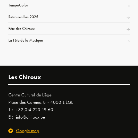
TempoColor
Retrouvailles 2025
Fête des Chiroux
La Fête de la Musique
Les Chiroux
Centre Culturel de Liège
Place des Carmes, 8 - 4000 LIÈGE
T :
+32(0)4 223 19 60
E :
info@chiroux.be
Google map