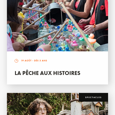
19 AOÛT
- DÈS 3 ANS
LA PÊCHE AUX HISTOIRES
SPECTACLES