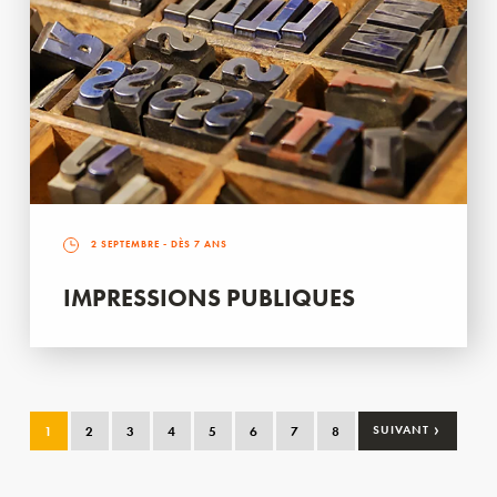
2 SEPTEMBRE
- DÈS 7 ANS
IMPRESSIONS PUBLIQUES
›
1
2
3
4
5
6
7
8
SUIVANT