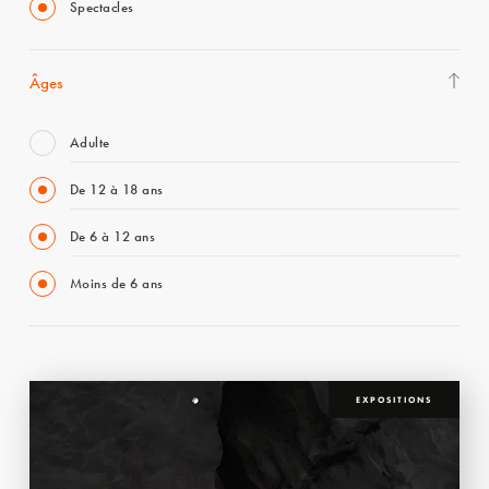
Spectacles
Âges
Adulte
De 12 à 18 ans
De 6 à 12 ans
Moins de 6 ans
EXPOSITIONS