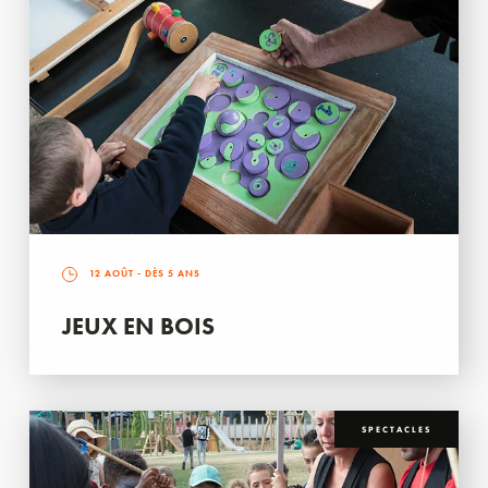
12 AOÛT
- DÈS 5 ANS
JEUX EN BOIS
SPECTACLES