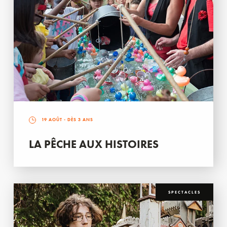
19 AOÛT
- DÈS 3 ANS
LA PÊCHE AUX HISTOIRES
SPECTACLES