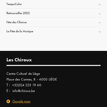
TempoColor
Retrouvailles 2025
Fête des Chiroux
La Fête de la Musique
Les Chiroux
Centre Culturel de Liège
Place des Carmes, 8 - 4000 LIÈGE
T :
+32(0)4 223 19 60
E :
info@chiroux.be
Google map