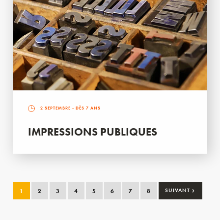
2 SEPTEMBRE
- DÈS 7 ANS
IMPRESSIONS PUBLIQUES
›
1
2
3
4
5
6
7
8
SUIVANT