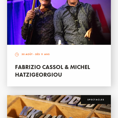
30 AOÛT
- DÈS 11 ANS
FABRIZIO CASSOL & MICHEL
HATZIGEORGIOU
SPECTACLES