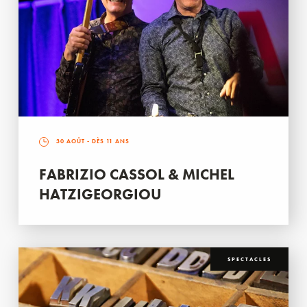
30 AOÛT
- DÈS 11 ANS
FABRIZIO CASSOL & MICHEL
HATZIGEORGIOU
SPECTACLES