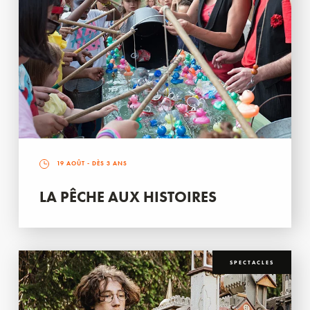
19 AOÛT
- DÈS 3 ANS
LA PÊCHE AUX HISTOIRES
SPECTACLES