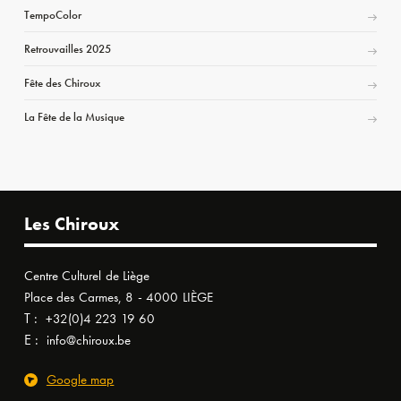
TempoColor
Retrouvailles 2025
Fête des Chiroux
La Fête de la Musique
Les Chiroux
Centre Culturel de Liège
Place des Carmes, 8 - 4000 LIÈGE
T :
+32(0)4 223 19 60
E :
info@chiroux.be
Google map