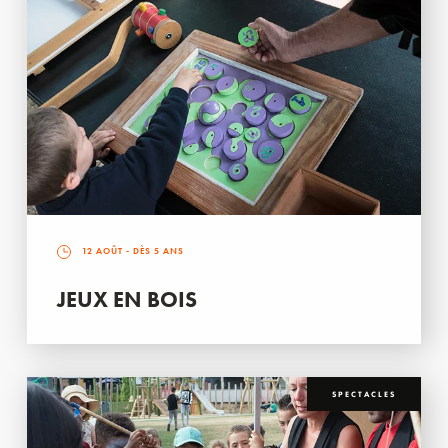
12 AOÛT
- DÈS 5 ANS
JEUX EN BOIS
SPECTACLES