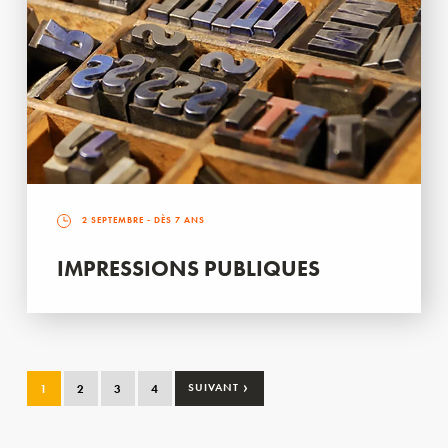
2 SEPTEMBRE
- DÈS 7 ANS
IMPRESSIONS PUBLIQUES
›
1
2
3
4
SUIVANT