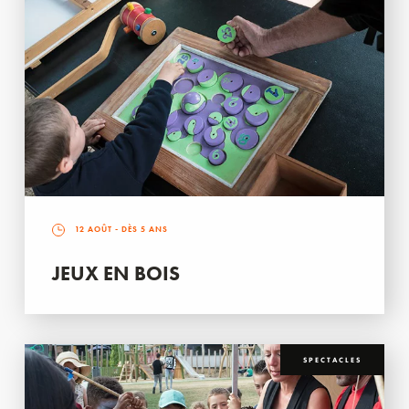
12 AOÛT
- DÈS 5 ANS
JEUX EN BOIS
SPECTACLES