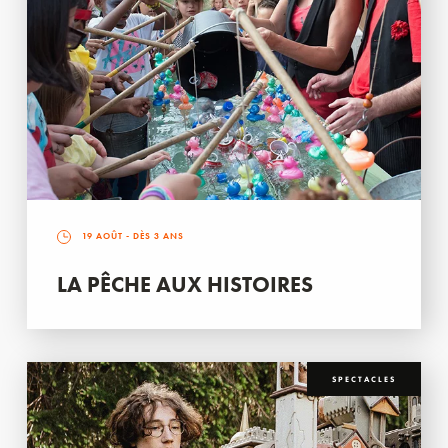
19 AOÛT
- DÈS 3 ANS
LA PÊCHE AUX HISTOIRES
SPECTACLES