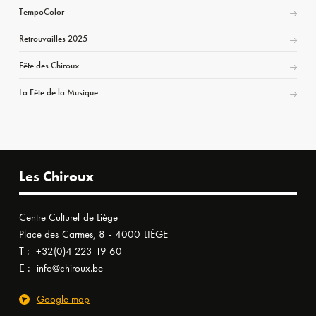
TempoColor
Retrouvailles 2025
Fête des Chiroux
La Fête de la Musique
Les Chiroux
Centre Culturel de Liège
Place des Carmes, 8 - 4000 LIÈGE
T :
+32(0)4 223 19 60
E :
info@chiroux.be
Google map