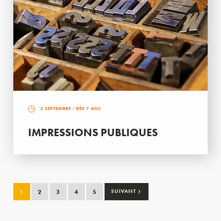
2 SEPTEMBRE
- DÈS 7 ANS
IMPRESSIONS PUBLIQUES
›
1
2
3
4
5
SUIVANT