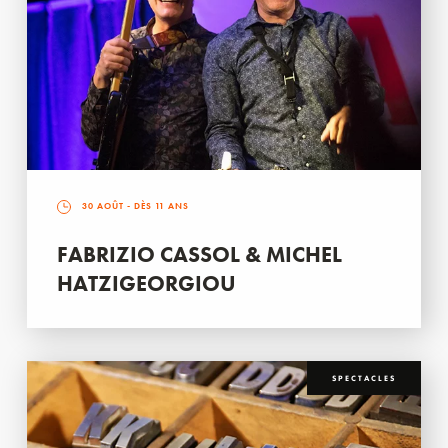
30 AOÛT
- DÈS 11 ANS
FABRIZIO CASSOL & MICHEL
HATZIGEORGIOU
SPECTACLES