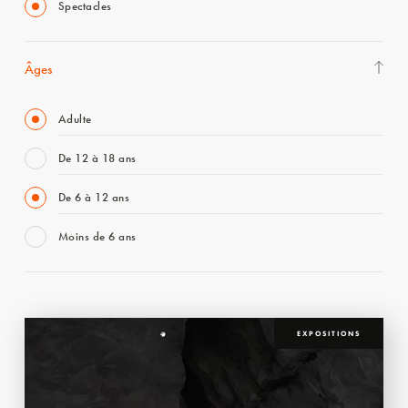
Spectacles
Âges
Adulte
De 12 à 18 ans
De 6 à 12 ans
Moins de 6 ans
EXPOSITIONS