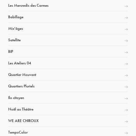
Les Mercredis des Carmes
Babillage
Mix’âges
Satellite
BIP
Les Ateliers 04
Quartier Mouvant
Quartiers Pluriels
Ilo citoyen
Noël au Théâtre
WE ARE CHIROUX
TempoColor