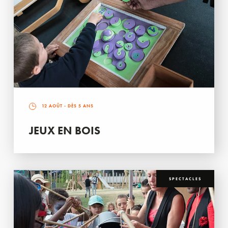
12 AOÛT
- DÈS 5 ANS
JEUX EN BOIS
SPECTACLES