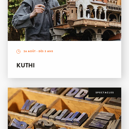
26 AOÛT
- DÈS 3 ANS
KUTHI
SPECTACLES