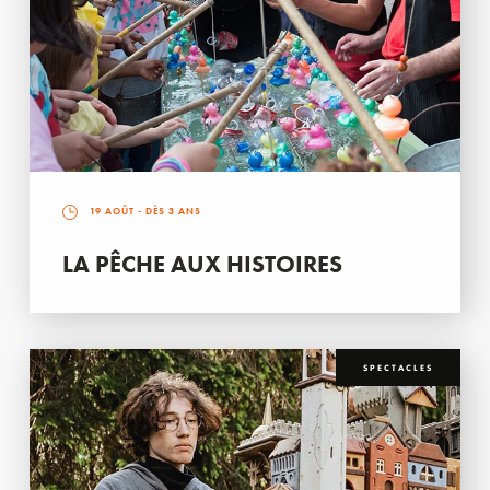
19 AOÛT
- DÈS 3 ANS
LA PÊCHE AUX HISTOIRES
SPECTACLES