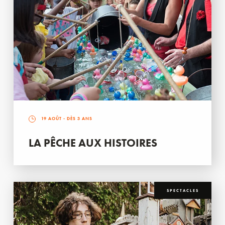
19 AOÛT
- DÈS 3 ANS
LA PÊCHE AUX HISTOIRES
SPECTACLES