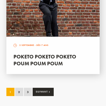
2 SEPTEMBRE
- DÈS 7 ANS
POKETO POKETO POKETO
POUM POUM POUM
›
1
2
3
SUIVANT