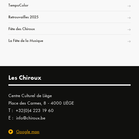
TempoColor
Retrouvailles 2025
Fête des Chiroux
La Fête de la Musique
Les Chiroux
Centre Culturel de Liège
Place des Carmes, 8 - 4000 LIÈGE
T :
+32(0)4 223 19 60
E :
info@chiroux.be
Google map