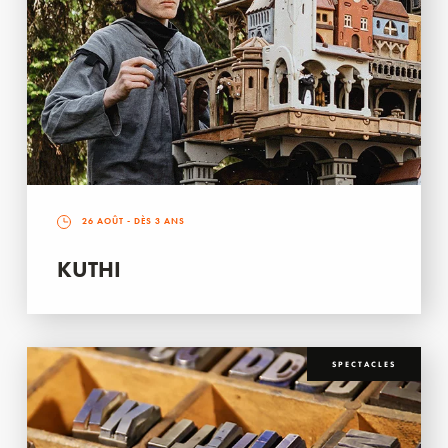
26 AOÛT
- DÈS 3 ANS
KUTHI
SPECTACLES