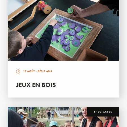
12 AOÛT
- DÈS 5 ANS
JEUX EN BOIS
SPECTACLES