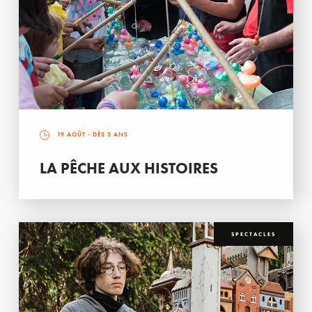
19 AOÛT
- DÈS 3 ANS
LA PÊCHE AUX HISTOIRES
SPECTACLES