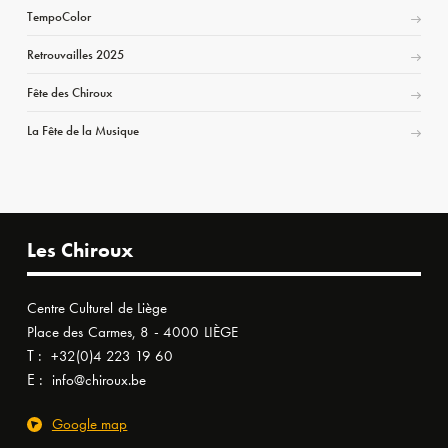
TempoColor
Retrouvailles 2025
Fête des Chiroux
La Fête de la Musique
Les Chiroux
Centre Culturel de Liège
Place des Carmes, 8 - 4000 LIÈGE
T :
+32(0)4 223 19 60
E :
info@chiroux.be
Google map