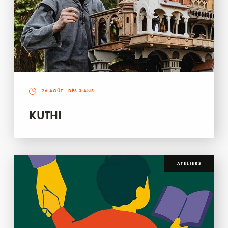
26 AOÛT
- DÈS 3 ANS
KUTHI
ATELIERS