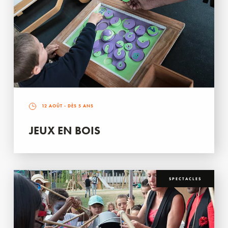
12 AOÛT
- DÈS 5 ANS
JEUX EN BOIS
SPECTACLES