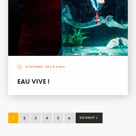
14 OCTOBRE
- DE 2 À 4 ANS
EAU VIVE !
›
1
2
3
4
5
6
SUIVANT