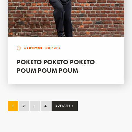
2 SEPTEMBRE
- DÈS 7 ANS
POKETO POKETO POKETO
POUM POUM POUM
›
1
2
3
4
SUIVANT