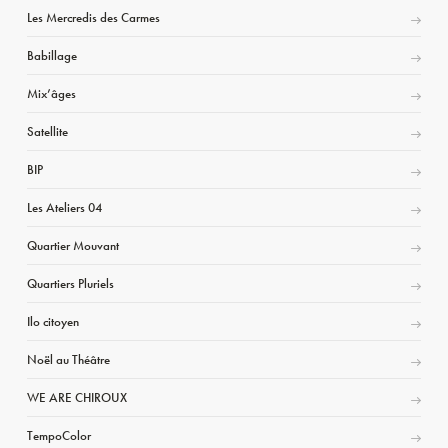
Les Mercredis des Carmes
Babillage
Mix’âges
Satellite
BIP
Les Ateliers 04
Quartier Mouvant
Quartiers Pluriels
Ilo citoyen
Noël au Théâtre
WE ARE CHIROUX
TempoColor