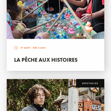
19 AOÛT
- DÈS 3 ANS
LA PÊCHE AUX HISTOIRES
SPECTACLES