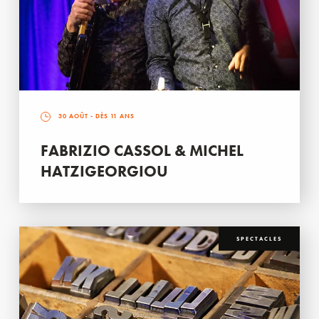
30 AOÛT
- DÈS 11 ANS
FABRIZIO CASSOL & MICHEL
HATZIGEORGIOU
SPECTACLES