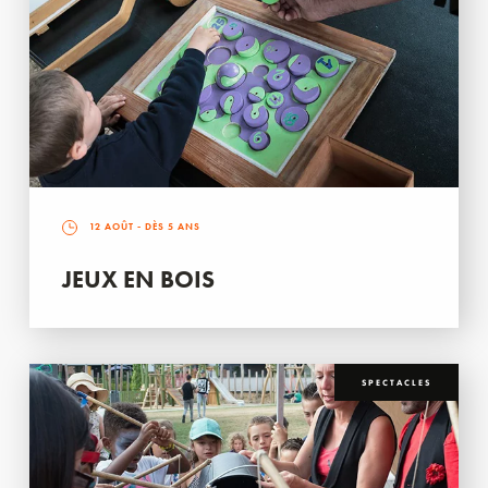
12 AOÛT
- DÈS 5 ANS
JEUX EN BOIS
SPECTACLES