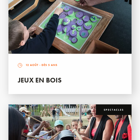
12 AOÛT
- DÈS 5 ANS
JEUX EN BOIS
SPECTACLES