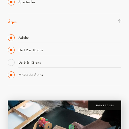
Spectacles
Âges
Adulte
De 12 à 18 ans
De 6 à 12 ans
Moins de 6 ans
SPECTACLES