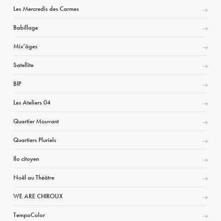
Les Mercredis des Carmes
Babillage
Mix’âges
Satellite
BIP
Les Ateliers 04
Quartier Mouvant
Quartiers Pluriels
Ilo citoyen
Noël au Théâtre
WE ARE CHIROUX
TempoColor