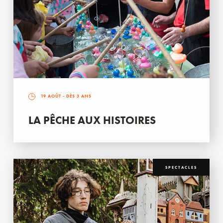
19 AOÛT
- DÈS 3 ANS
LA PÊCHE AUX HISTOIRES
SPECTACLES