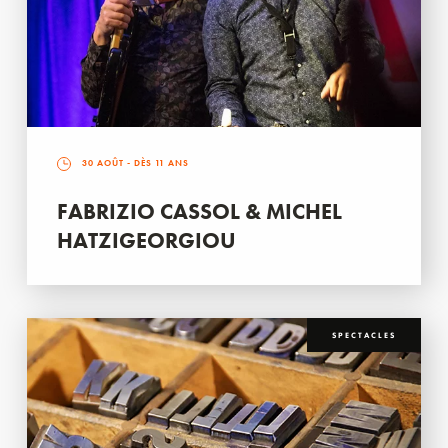
30 AOÛT
- DÈS 11 ANS
FABRIZIO CASSOL & MICHEL
HATZIGEORGIOU
SPECTACLES