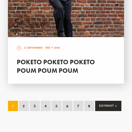
2 SEPTEMBRE
- DÈS 7 ANS
POKETO POKETO POKETO
POUM POUM POUM
›
1
2
3
4
5
6
7
8
SUIVANT