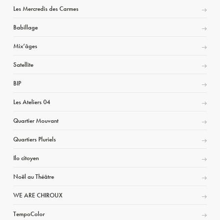
Les Mercredis des Carmes
Babillage
Mix’âges
Satellite
BIP
Les Ateliers 04
Quartier Mouvant
Quartiers Pluriels
Ilo citoyen
Noël au Théâtre
WE ARE CHIROUX
TempoColor