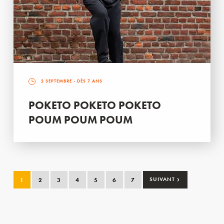
2 SEPTEMBRE
- DÈS 7 ANS
POKETO POKETO POKETO
POUM POUM POUM
›
1
2
3
4
5
6
7
SUIVANT