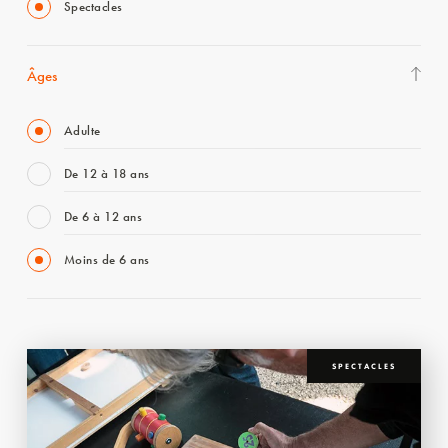
Spectacles
Âges
Adulte
De 12 à 18 ans
De 6 à 12 ans
Moins de 6 ans
SPECTACLES