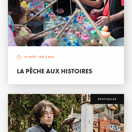
19 AOÛT
- DÈS 3 ANS
LA PÊCHE AUX HISTOIRES
SPECTACLES