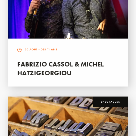
30 AOÛT
- DÈS 11 ANS
FABRIZIO CASSOL & MICHEL
HATZIGEORGIOU
SPECTACLES