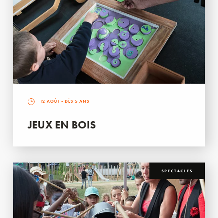
12 AOÛT
- DÈS 5 ANS
JEUX EN BOIS
SPECTACLES