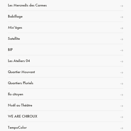
Les Mercredis des Carmes
Babillage
Mix’âges
Satellite
BIP
Les Ateliers 04
Quartier Mouvant
Quartiers Pluriels
Ilo citoyen
Noël au Théâtre
WE ARE CHIROUX
TempoColor