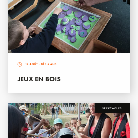
12 AOÛT
- DÈS 5 ANS
JEUX EN BOIS
SPECTACLES