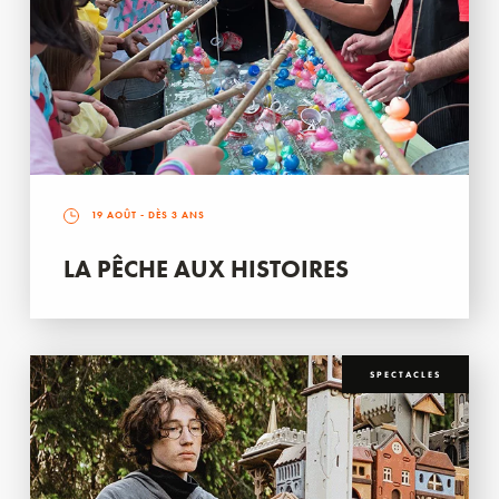
19 AOÛT
- DÈS 3 ANS
LA PÊCHE AUX HISTOIRES
SPECTACLES