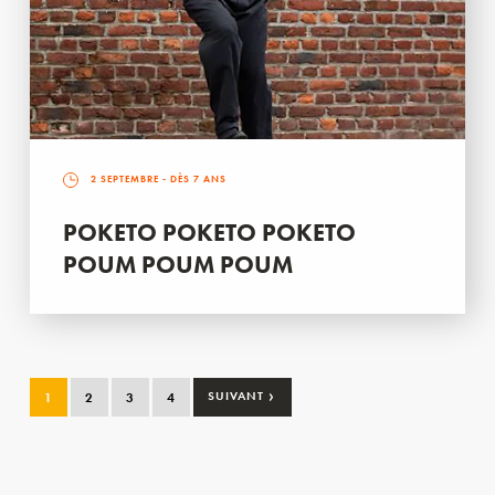
2 SEPTEMBRE
- DÈS 7 ANS
POKETO POKETO POKETO
POUM POUM POUM
›
1
2
3
4
SUIVANT