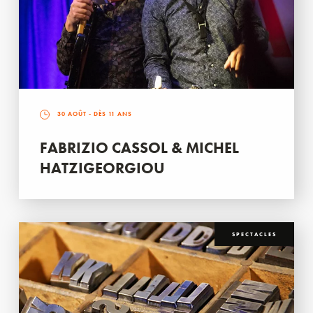
30 AOÛT
- DÈS 11 ANS
FABRIZIO CASSOL & MICHEL
HATZIGEORGIOU
SPECTACLES