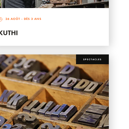
26 AOÛT
- DÈS 3 ANS
KUTHI
SPECTACLES