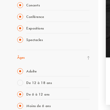
Concerts
Conférence
Expositions
Spectacles
Âges
Adulte
De 12 à 18 ans
De 6 à 12 ans
Moins de 6 ans