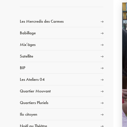
Les Mercredis des Carmes
Babillage
Mix’âges
Satellite
BIP
Les Ateliers 04
Quartier Mouvant
Quartiers Pluriels
Ilo citoyen
Noël au Théâtre