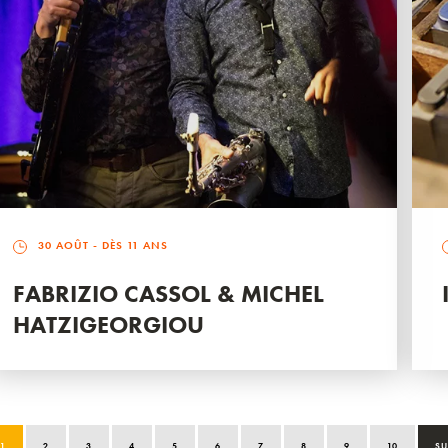
30 AOÛT
- DÈS 11 ANS
FABRIZIO CASSOL & MICHEL
HATZIGEORGIOU
1
2
3
4
5
6
7
8
9
10
SU