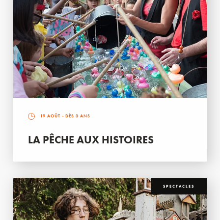
19 AOÛT
- DÈS 3 ANS
LA PÊCHE AUX HISTOIRES
SPECTACLES