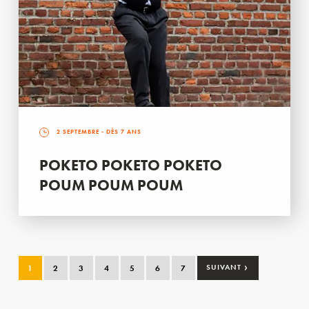
2 SEPTEMBRE
- DÈS 7 ANS
POKETO POKETO POKETO
POUM POUM POUM
›
1
2
3
4
5
6
7
SUIVANT