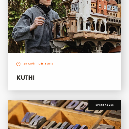
26 AOÛT
- DÈS 3 ANS
KUTHI
SPECTACLES