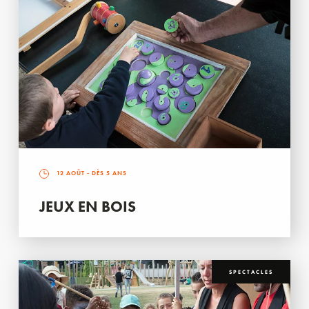
12 AOÛT
- DÈS 5 ANS
JEUX EN BOIS
SPECTACLES