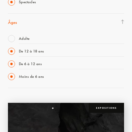
Spectacles
Âges
Adulte
De 12 à 18 ans
De 6 à 12 ans
Moins de 6 ans
EXPOSITIONS