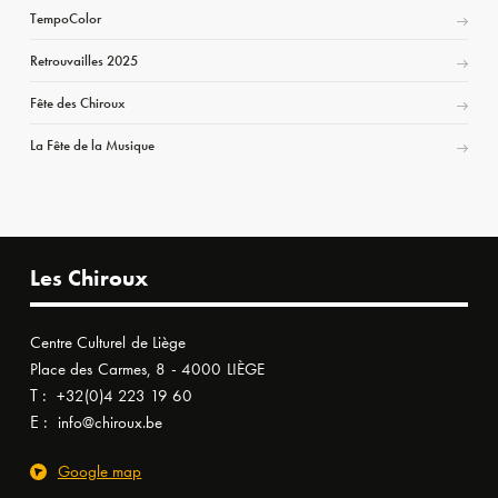
TempoColor
Retrouvailles 2025
Fête des Chiroux
La Fête de la Musique
Les Chiroux
Centre Culturel de Liège
Place des Carmes, 8 - 4000 LIÈGE
T :
+32(0)4 223 19 60
E :
info@chiroux.be
Google map