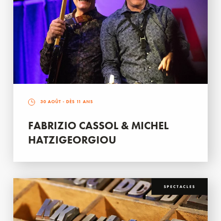
30 AOÛT
- DÈS 11 ANS
FABRIZIO CASSOL & MICHEL
HATZIGEORGIOU
SPECTACLES