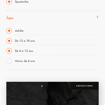
Spectacles
Âges
Adulte
De 12 à 18 ans
De 6 à 12 ans
Moins de 6 ans
EXPOSITIONS