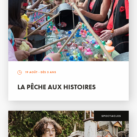
19 AOÛT
- DÈS 3 ANS
LA PÊCHE AUX HISTOIRES
SPECTACLES