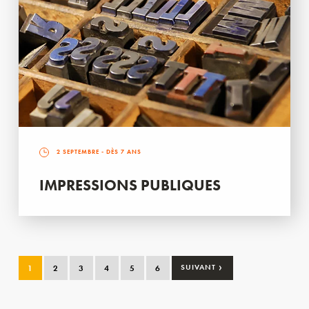
2 SEPTEMBRE
- DÈS 7 ANS
IMPRESSIONS PUBLIQUES
›
1
2
3
4
5
6
SUIVANT