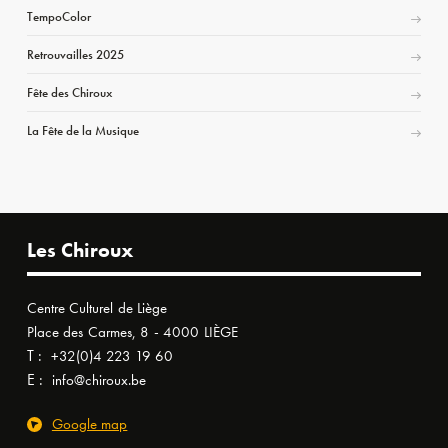
TempoColor
Retrouvailles 2025
Fête des Chiroux
La Fête de la Musique
Les Chiroux
Centre Culturel de Liège
Place des Carmes, 8 - 4000 LIÈGE
T :
+32(0)4 223 19 60
E :
info@chiroux.be
Google map