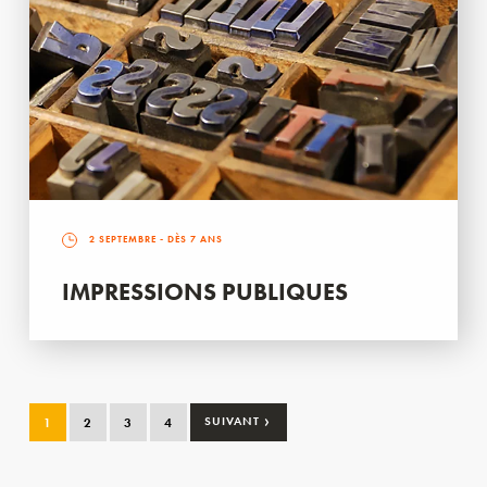
2 SEPTEMBRE
- DÈS 7 ANS
IMPRESSIONS PUBLIQUES
›
1
2
3
4
SUIVANT