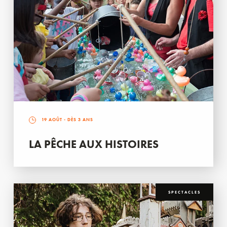
19 AOÛT
- DÈS 3 ANS
LA PÊCHE AUX HISTOIRES
SPECTACLES