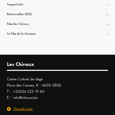
TempoColor
Retrouvailles 2025
Fête des Chiroux
La Fête de la Musique
Les Chiroux
Centre Culturel de Liège
Place des Carmes, 8 - 4000 LIÈGE
T :
+32(0)4 223 19 60
E :
info@chiroux.be
Google map