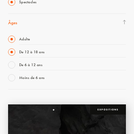
Spectacles
Âges
Adulte
De 12 à 18 ans
De 6 à 12 ans
Moins de 6 ans
EXPOSITIONS