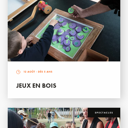
12 AOÛT
- DÈS 5 ANS
JEUX EN BOIS
SPECTACLES