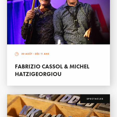
30 AOÛT
- DÈS 11 ANS
FABRIZIO CASSOL & MICHEL
HATZIGEORGIOU
SPECTACLES