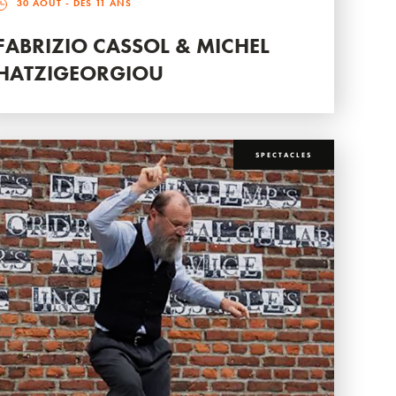
30 AOÛT
- DÈS 11 ANS
FABRIZIO CASSOL & MICHEL
HATZIGEORGIOU
SPECTACLES