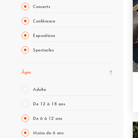
Concerts
Conférence
Expositions
Spectacles
Âges
Adulte
De 12 à 18 ans
De 6 à 12 ans
Moins de 6 ans