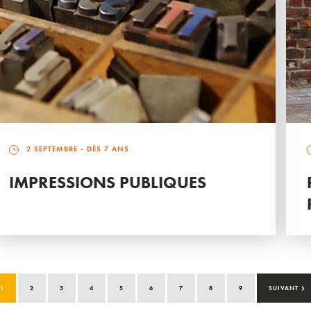
2 SEPTEMBRE
- DÈS 7 ANS
IMPRESSIONS PUBLIQUES
›
1
2
3
4
5
6
7
8
9
SUIVANT