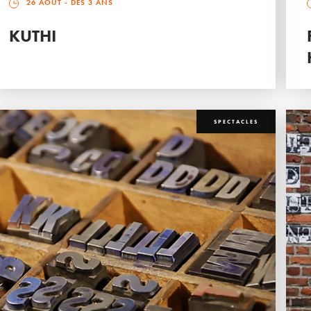
26 AOÛT
- DÈS 3 ANS
KUTHI
SPECTACLES