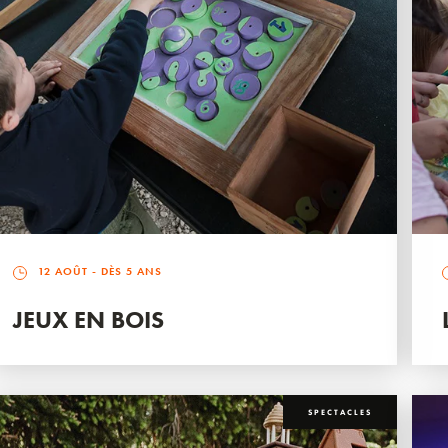
12 AOÛT
- DÈS 5 ANS
JEUX EN BOIS
SPECTACLES