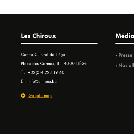
Les Chiroux
Média
Centre Culturel de Liège
Presse
Place des Carmes, 8 - 4000 LIÈGE
Nos al
T :
+32(0)4 223 19 60
E :
info@chiroux.be
Google map