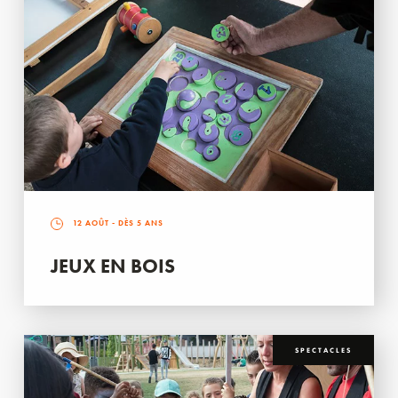
12 AOÛT
- DÈS 5 ANS
JEUX EN BOIS
SPECTACLES