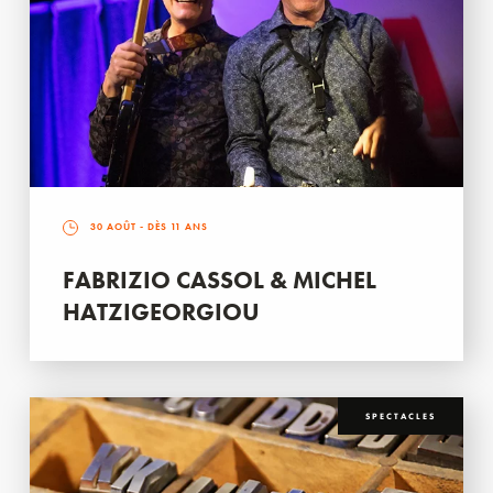
30 AOÛT
- DÈS 11 ANS
FABRIZIO CASSOL & MICHEL
HATZIGEORGIOU
SPECTACLES