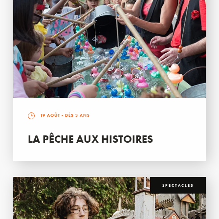
19 AOÛT
- DÈS 3 ANS
LA PÊCHE AUX HISTOIRES
SPECTACLES