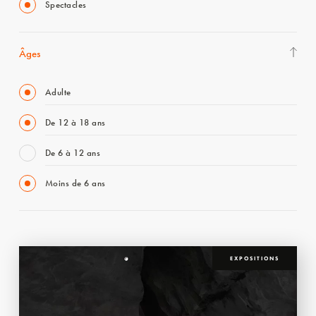
Spectacles
Âges
Adulte
De 12 à 18 ans
De 6 à 12 ans
Moins de 6 ans
EXPOSITIONS