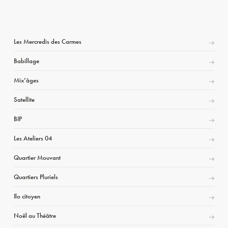
Les Mercredis des Carmes
Babillage
Mix’âges
Satellite
BIP
Les Ateliers 04
Quartier Mouvant
Quartiers Pluriels
Ilo citoyen
Noël au Théâtre