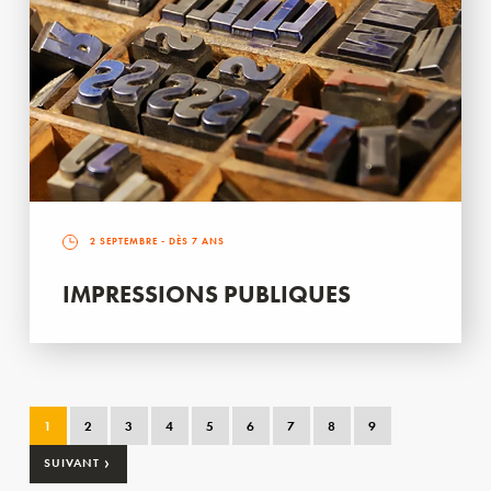
2 SEPTEMBRE
- DÈS 7 ANS
IMPRESSIONS PUBLIQUES
1
2
3
4
5
6
7
8
9
›
SUIVANT