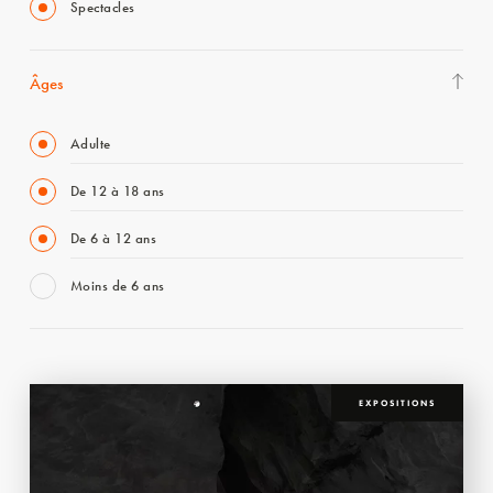
Spectacles
Âges
Adulte
De 12 à 18 ans
De 6 à 12 ans
Moins de 6 ans
EXPOSITIONS