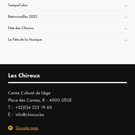
TempoColor
Retrouvailles 2025
Fête des Chiroux
La Fête de la Musique
Les Chiroux
Centre Culturel de Liège
Place des Carmes, 8 - 4000 LIÈGE
T :
+32(0)4 223 19 60
E :
info@chiroux.be
Google map