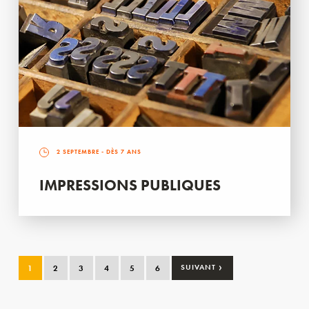
2 SEPTEMBRE
- DÈS 7 ANS
IMPRESSIONS PUBLIQUES
›
1
2
3
4
5
6
SUIVANT