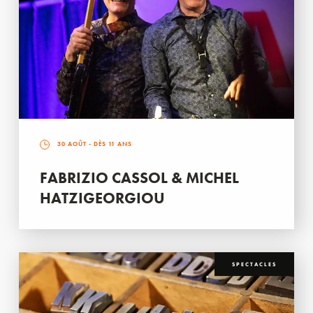
30 AOÛT
- DÈS 11 ANS
FABRIZIO CASSOL & MICHEL
HATZIGEORGIOU
SPECTACLES