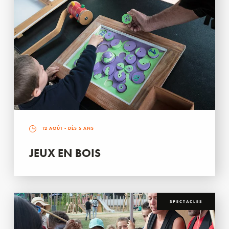
12 AOÛT
- DÈS 5 ANS
JEUX EN BOIS
SPECTACLES