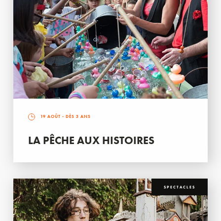
19 AOÛT
- DÈS 3 ANS
LA PÊCHE AUX HISTOIRES
SPECTACLES