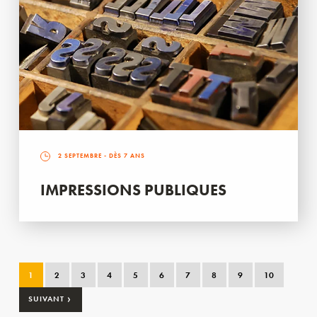
2 SEPTEMBRE
- DÈS 7 ANS
IMPRESSIONS PUBLIQUES
1
2
3
4
5
6
7
8
9
10
›
SUIVANT