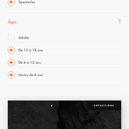
Spectacles
Âges
Adulte
De 12 à 18 ans
De 6 à 12 ans
Moins de 6 ans
EXPOSITIONS