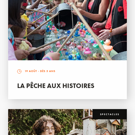
19 AOÛT
- DÈS 3 ANS
LA PÊCHE AUX HISTOIRES
SPECTACLES