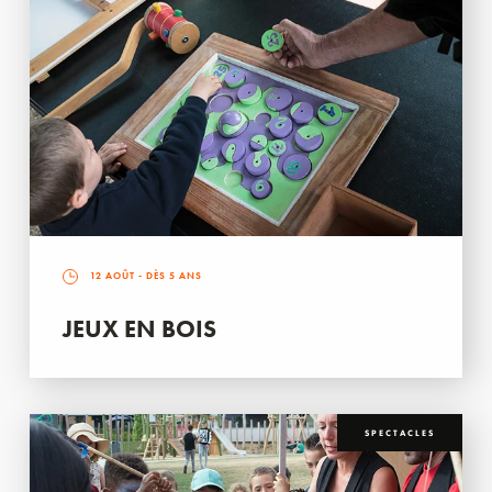
12 AOÛT
- DÈS 5 ANS
JEUX EN BOIS
SPECTACLES