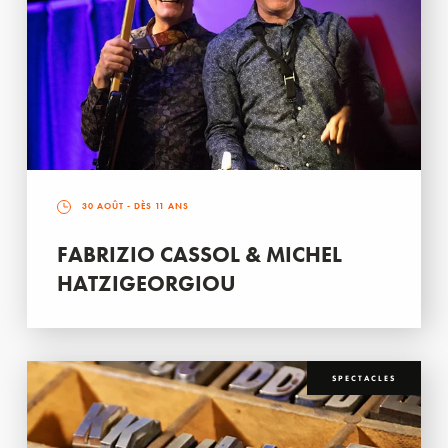
30 AOÛT
- DÈS 11 ANS
FABRIZIO CASSOL & MICHEL
HATZIGEORGIOU
SPECTACLES