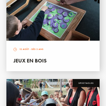
12 AOÛT
- DÈS 5 ANS
JEUX EN BOIS
SPECTACLES