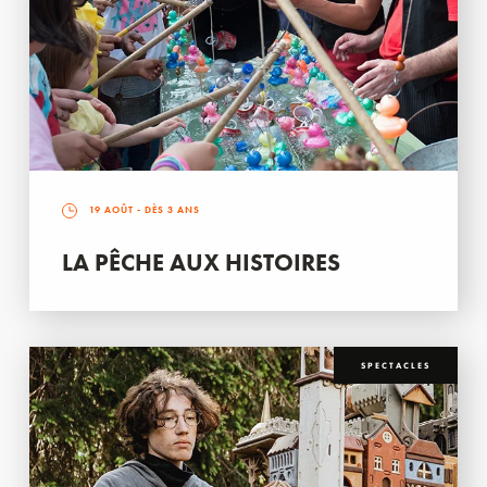
19 AOÛT
- DÈS 3 ANS
LA PÊCHE AUX HISTOIRES
SPECTACLES