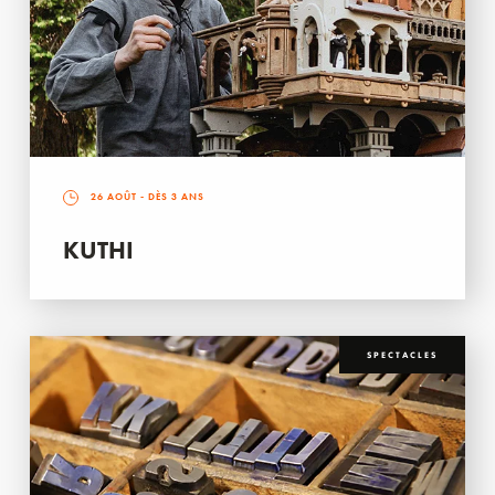
26 AOÛT
- DÈS 3 ANS
KUTHI
SPECTACLES