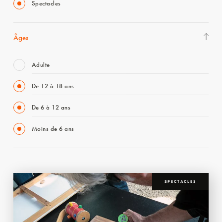
Spectacles
Âges
Adulte
De 12 à 18 ans
De 6 à 12 ans
Moins de 6 ans
SPECTACLES