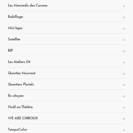
Les Mercredis des Carmes
Babillage
Mix’âges
Satellite
BIP
Les Ateliers 04
Quartier Mouvant
Quartiers Pluriels
Ilo citoyen
Noël au Théâtre
WE ARE CHIROUX
TempoColor