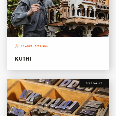
26 AOÛT
- DÈS 3 ANS
KUTHI
SPECTACLES