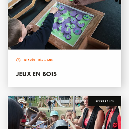
12 AOÛT
- DÈS 5 ANS
JEUX EN BOIS
SPECTACLES