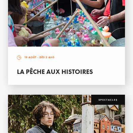
19 AOÛT
- DÈS 3 ANS
LA PÊCHE AUX HISTOIRES
SPECTACLES