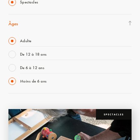
Spectacles
Âges
Adulte
De 12 à 18 ans
De 6 à 12 ans
Moins de 6 ans
SPECTACLES