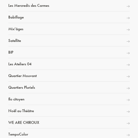
Les Mercredis des Carmes
Babillage
Mix’âges
Satellite
BIP
Les Ateliers 04
Quartier Mouvant
Quartiers Pluriels
Ilo citoyen
Noël au Théâtre
WE ARE CHIROUX
TempoColor