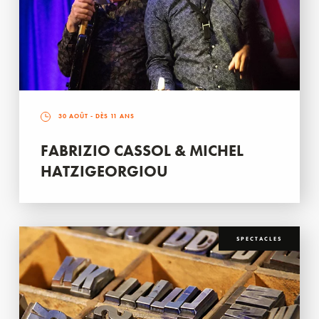
30 AOÛT
- DÈS 11 ANS
FABRIZIO CASSOL & MICHEL
HATZIGEORGIOU
SPECTACLES