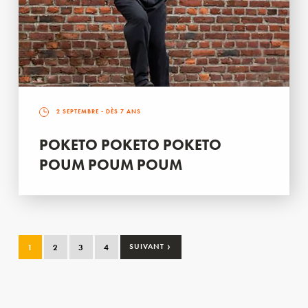
2 SEPTEMBRE
- DÈS 7 ANS
POKETO POKETO POKETO
POUM POUM POUM
›
1
2
3
4
SUIVANT