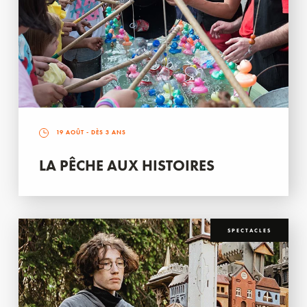
19 AOÛT
- DÈS 3 ANS
LA PÊCHE AUX HISTOIRES
SPECTACLES