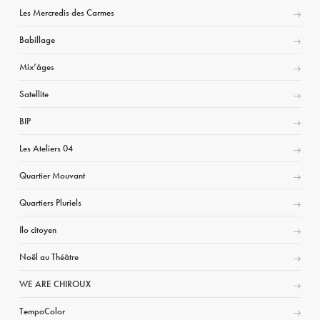
Les Mercredis des Carmes
Babillage
Mix’âges
Satellite
BIP
Les Ateliers 04
Quartier Mouvant
Quartiers Pluriels
Ilo citoyen
Noël au Théâtre
WE ARE CHIROUX
TempoColor