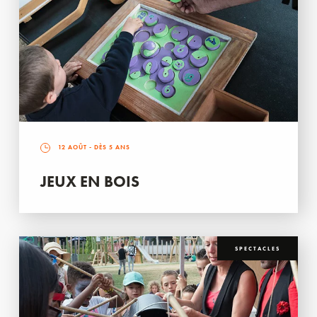
12 AOÛT
- DÈS 5 ANS
JEUX EN BOIS
SPECTACLES