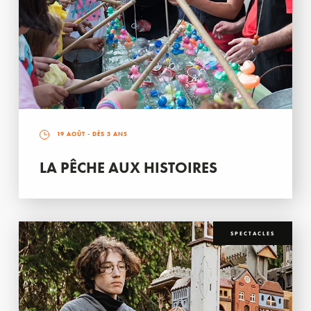
19 AOÛT
- DÈS 3 ANS
LA PÊCHE AUX HISTOIRES
SPECTACLES