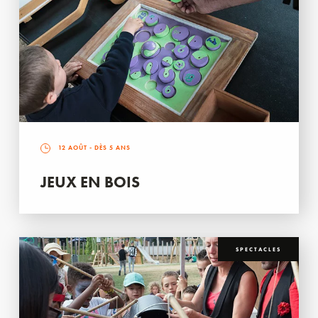
12 AOÛT
- DÈS 5 ANS
JEUX EN BOIS
SPECTACLES