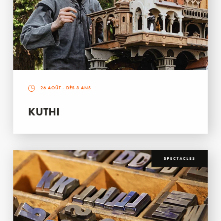
26 AOÛT
- DÈS 3 ANS
KUTHI
SPECTACLES