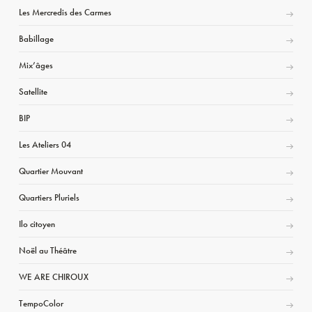
Les Mercredis des Carmes
Babillage
Mix’âges
Satellite
BIP
Les Ateliers 04
Quartier Mouvant
Quartiers Pluriels
Ilo citoyen
Noël au Théâtre
WE ARE CHIROUX
TempoColor