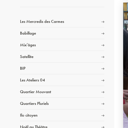
Les Mercredis des Carmes
Babillage
Mix’âges
Satellite
BIP
Les Ateliers 04
Quartier Mouvant
Quartiers Pluriels
Ilo citoyen
Noël au Théâtre