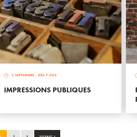
2 SEPTEMBRE
- DÈS 7 ANS
IMPRESSIONS PUBLIQUES
›
1
2
3
SUIVANT