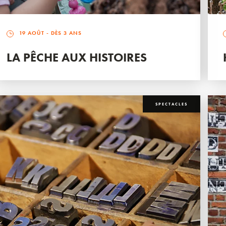
19 AOÛT
- DÈS 3 ANS
LA PÊCHE AUX HISTOIRES
SPECTACLES