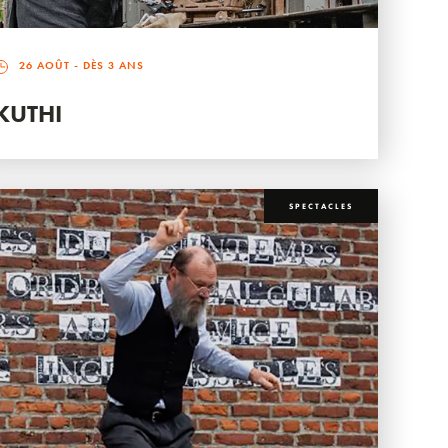
26 AOÛT
- DÈS 3 ANS
KUTHI
SPECTACLES