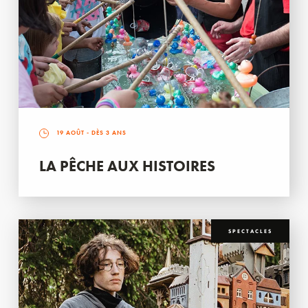
19 AOÛT
- DÈS 3 ANS
LA PÊCHE AUX HISTOIRES
SPECTACLES