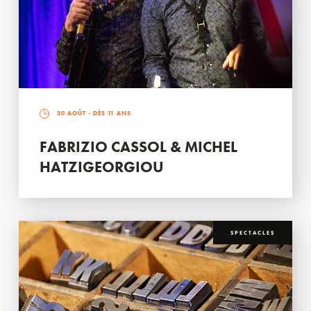
30 AOÛT
- DÈS 11 ANS
FABRIZIO CASSOL & MICHEL
HATZIGEORGIOU
SPECTACLES