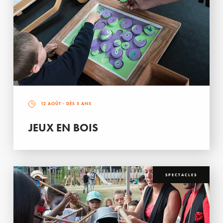
12 AOÛT
- DÈS 5 ANS
JEUX EN BOIS
SPECTACLES