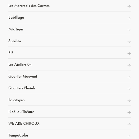
Les Mercredis des Carmes
Babillage
Mix’âges
Satellite
BIP
Les Ateliers 04
Quartier Mouvant
Quartiers Pluriels
Ilo citoyen
Noël au Théâtre
WE ARE CHIROUX
TempoColor