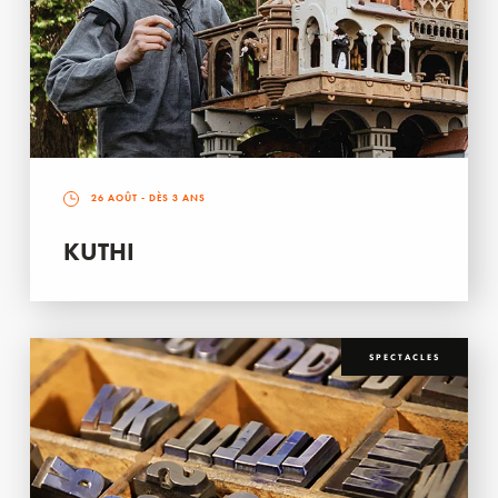
26 AOÛT
- DÈS 3 ANS
KUTHI
SPECTACLES