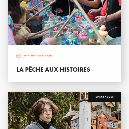
19 AOÛT
- DÈS 3 ANS
LA PÊCHE AUX HISTOIRES
SPECTACLES