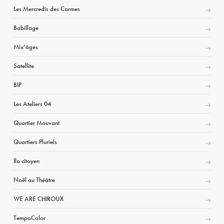
Les Mercredis des Carmes
Babillage
Mix’âges
Satellite
BIP
Les Ateliers 04
Quartier Mouvant
Quartiers Pluriels
Ilo citoyen
Noël au Théâtre
WE ARE CHIROUX
TempoColor