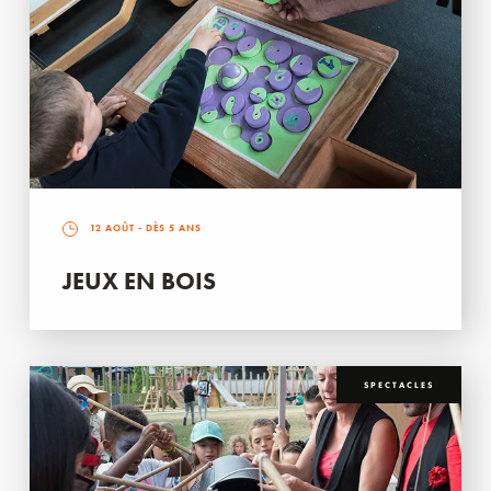
12 AOÛT
- DÈS 5 ANS
JEUX EN BOIS
SPECTACLES