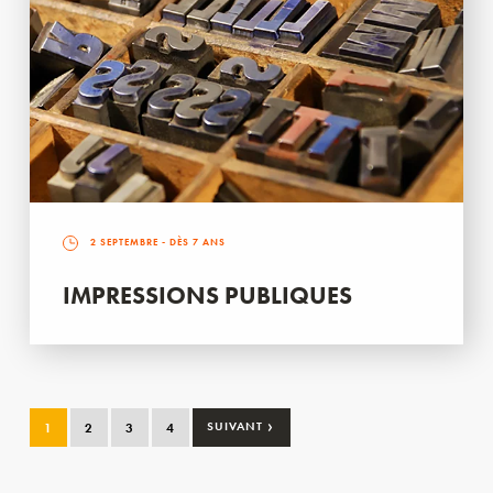
2 SEPTEMBRE
- DÈS 7 ANS
IMPRESSIONS PUBLIQUES
›
1
2
3
4
SUIVANT