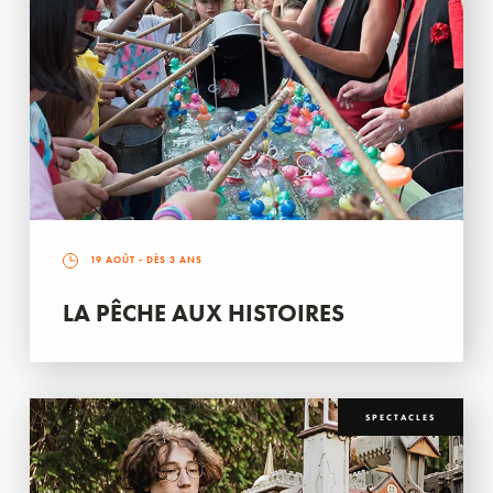
19 AOÛT
- DÈS 3 ANS
LA PÊCHE AUX HISTOIRES
SPECTACLES