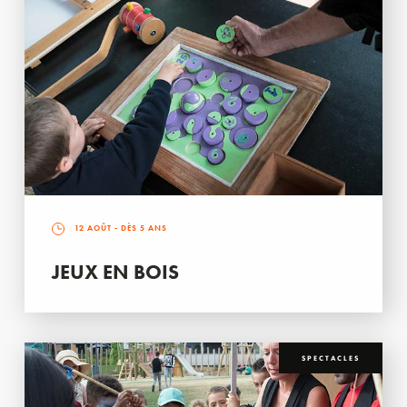
12 AOÛT
- DÈS 5 ANS
JEUX EN BOIS
SPECTACLES