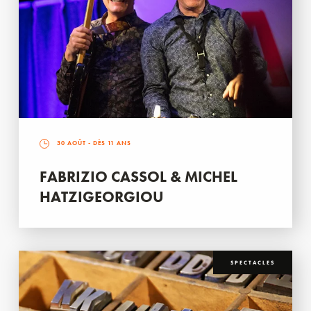
30 AOÛT
- DÈS 11 ANS
FABRIZIO CASSOL & MICHEL
HATZIGEORGIOU
SPECTACLES