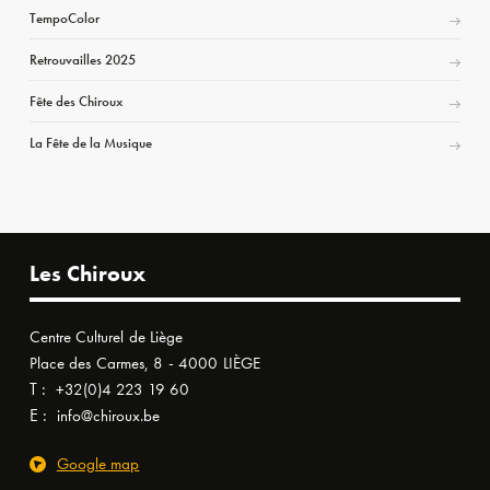
TempoColor
Retrouvailles 2025
Fête des Chiroux
La Fête de la Musique
Les Chiroux
Centre Culturel de Liège
Place des Carmes, 8 - 4000 LIÈGE
T :
+32(0)4 223 19 60
E :
info@chiroux.be
Google map