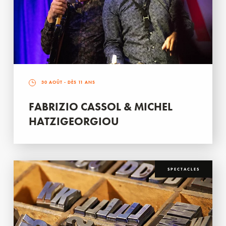
30 AOÛT
- DÈS 11 ANS
FABRIZIO CASSOL & MICHEL
HATZIGEORGIOU
SPECTACLES