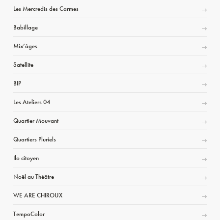
Les Mercredis des Carmes
Babillage
Mix’âges
Satellite
BIP
Les Ateliers 04
Quartier Mouvant
Quartiers Pluriels
Ilo citoyen
Noël au Théâtre
WE ARE CHIROUX
TempoColor