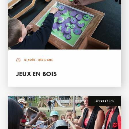
12 AOÛT
- DÈS 5 ANS
JEUX EN BOIS
SPECTACLES