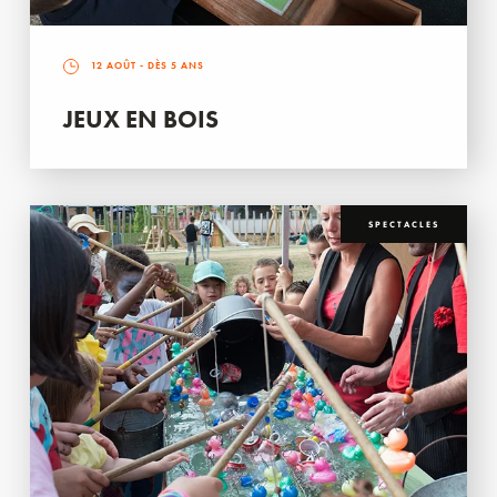
12 AOÛT
- DÈS 5 ANS
JEUX EN BOIS
SPECTACLES