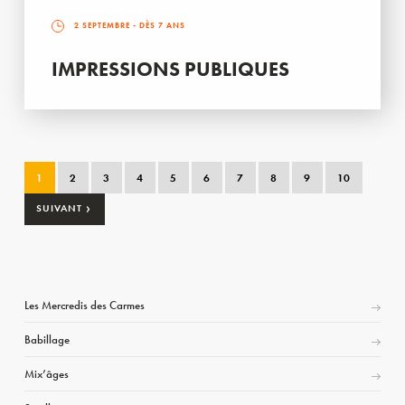
2 SEPTEMBRE
- DÈS 7 ANS
IMPRESSIONS PUBLIQUES
1
2
3
4
5
6
7
8
9
10
›
SUIVANT
Les Mercredis des Carmes
Babillage
Mix’âges