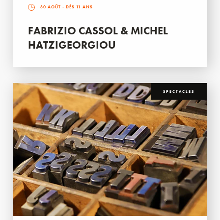
30 AOÛT
- DÈS 11 ANS
FABRIZIO CASSOL & MICHEL
HATZIGEORGIOU
SPECTACLES