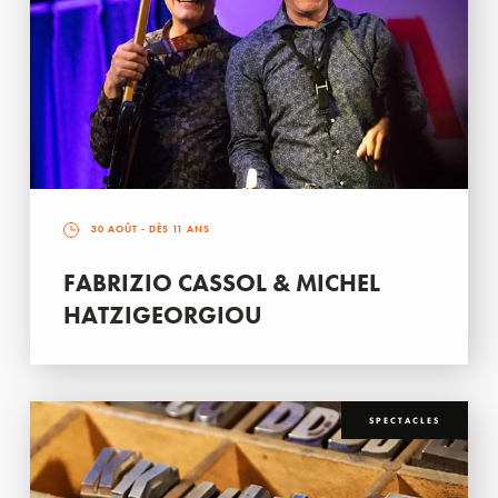
30 AOÛT
- DÈS 11 ANS
FABRIZIO CASSOL & MICHEL
HATZIGEORGIOU
SPECTACLES