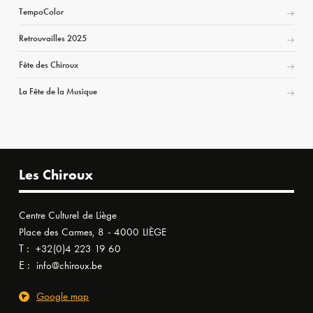
TempoColor
Retrouvailles 2025
Fête des Chiroux
La Fête de la Musique
Les Chiroux
Centre Culturel de Liège
Place des Carmes, 8 - 4000 LIÈGE
T :
+32(0)4 223 19 60
E :
info@chiroux.be
Google map