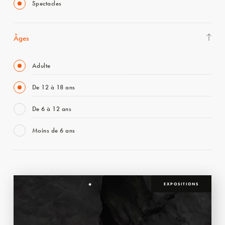
Spectacles
Âges
Adulte
De 12 à 18 ans
De 6 à 12 ans
Moins de 6 ans
EXPOSITIONS