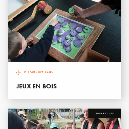
12 AOÛT
- DÈS 5 ANS
JEUX EN BOIS
SPECTACLES