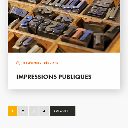
2 SEPTEMBRE
- DÈS 7 ANS
IMPRESSIONS PUBLIQUES
›
1
2
3
4
SUIVANT