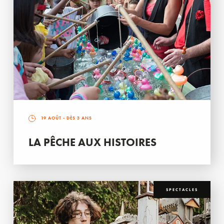
19 AOÛT
- DÈS 3 ANS
LA PÊCHE AUX HISTOIRES
SPECTACLES