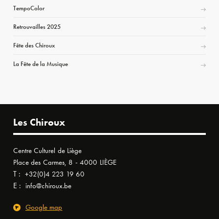
TempoColor
Retrouvailles 2025
Fête des Chiroux
La Fête de la Musique
Les Chiroux
Centre Culturel de Liège
Place des Carmes, 8 - 4000 LIÈGE
T :
+32(0)4 223 19 60
E :
info@chiroux.be
Google map