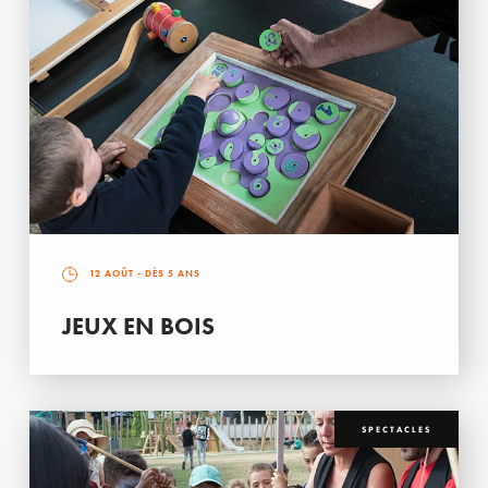
12 AOÛT
- DÈS 5 ANS
JEUX EN BOIS
SPECTACLES