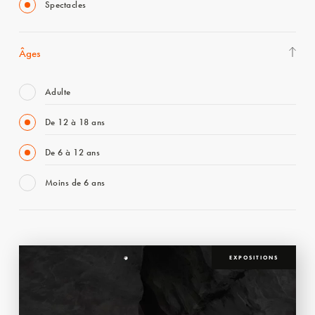
Spectacles
Âges
Adulte
De 12 à 18 ans
De 6 à 12 ans
Moins de 6 ans
EXPOSITIONS