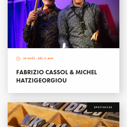
30 AOÛT
- DÈS 11 ANS
FABRIZIO CASSOL & MICHEL
HATZIGEORGIOU
SPECTACLES