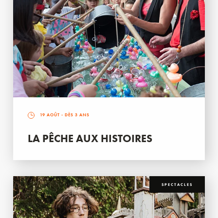
19 AOÛT
- DÈS 3 ANS
LA PÊCHE AUX HISTOIRES
SPECTACLES