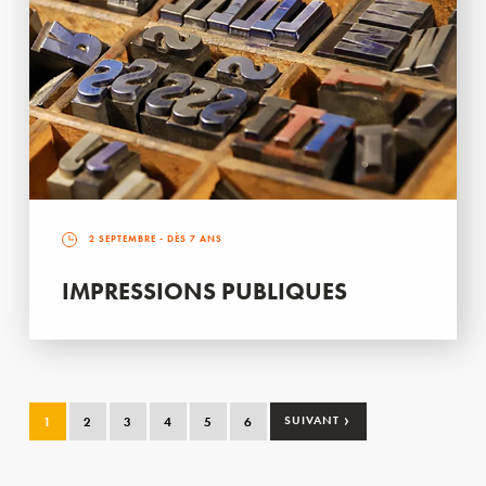
2 SEPTEMBRE
- DÈS 7 ANS
IMPRESSIONS PUBLIQUES
›
1
2
3
4
5
6
SUIVANT