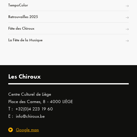
TempoColor
Retrouvailles 2025
Fête des Chiroux
La Fête de la Musique
Les Chiroux
Centre Culturel de Liège
Place des Carmes, 8 - 4000 LIÈGE
T :
+32(0)4 223 19 60
E :
info@chiroux.be
Google map