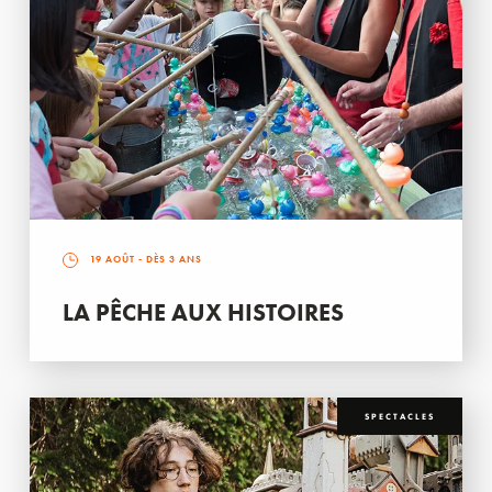
19 AOÛT
- DÈS 3 ANS
LA PÊCHE AUX HISTOIRES
SPECTACLES