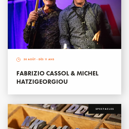
30 AOÛT
- DÈS 11 ANS
FABRIZIO CASSOL & MICHEL
HATZIGEORGIOU
SPECTACLES