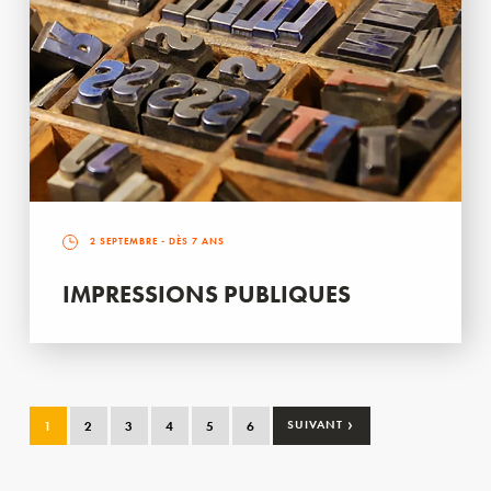
2 SEPTEMBRE
- DÈS 7 ANS
IMPRESSIONS PUBLIQUES
›
1
2
3
4
5
6
SUIVANT