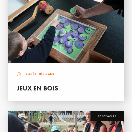
12 AOÛT
- DÈS 5 ANS
JEUX EN BOIS
SPECTACLES