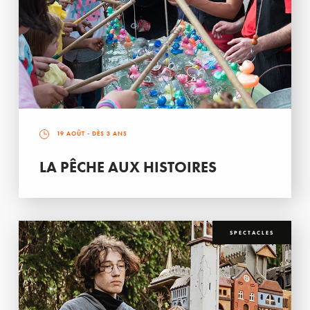
19 AOÛT
- DÈS 3 ANS
LA PÊCHE AUX HISTOIRES
SPECTACLES