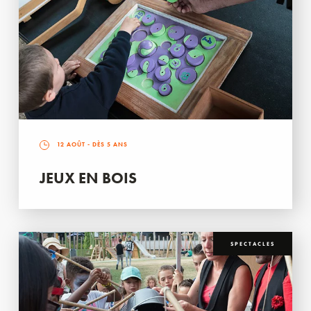
12 AOÛT
- DÈS 5 ANS
JEUX EN BOIS
SPECTACLES