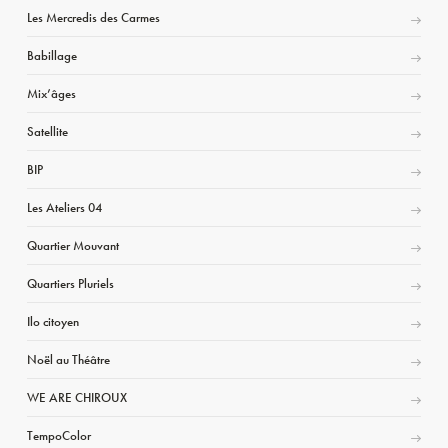
Les Mercredis des Carmes
Babillage
Mix’âges
Satellite
BIP
Les Ateliers 04
Quartier Mouvant
Quartiers Pluriels
Ilo citoyen
Noël au Théâtre
WE ARE CHIROUX
TempoColor