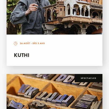
26 AOÛT
- DÈS 3 ANS
KUTHI
SPECTACLES