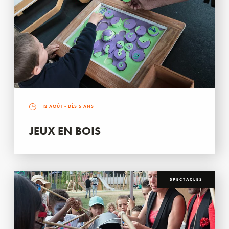
12 AOÛT
- DÈS 5 ANS
JEUX EN BOIS
SPECTACLES