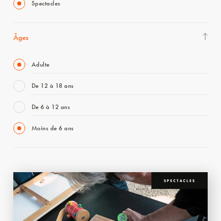
Spectacles
Âges
Adulte
De 12 à 18 ans
De 6 à 12 ans
Moins de 6 ans
SPECTACLES