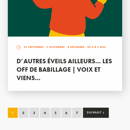
22 SEPTEMBRE
-
3 NOVEMBRE
-
8 DÉCEMBRE
- DE 0 À 3 ANS
D’AUTRES ÉVEILS AILLEURS… LES
OFF DE BABILLAGE | VOIX ET
VIENS…
›
1
2
3
4
5
6
7
SUIVANT