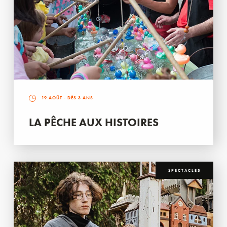
19 AOÛT
- DÈS 3 ANS
LA PÊCHE AUX HISTOIRES
SPECTACLES