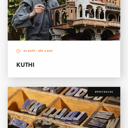
26 AOÛT
- DÈS 3 ANS
KUTHI
SPECTACLES