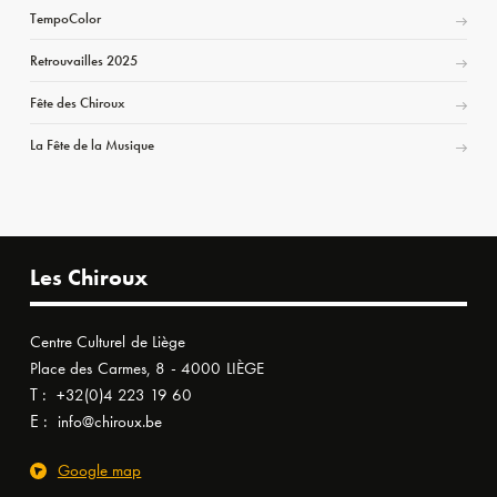
TempoColor
Retrouvailles 2025
Fête des Chiroux
La Fête de la Musique
Les Chiroux
Centre Culturel de Liège
Place des Carmes, 8 - 4000 LIÈGE
T :
+32(0)4 223 19 60
E :
info@chiroux.be
Google map