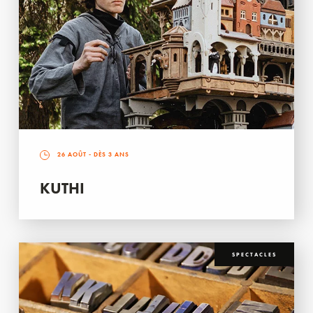
26 AOÛT
- DÈS 3 ANS
KUTHI
SPECTACLES