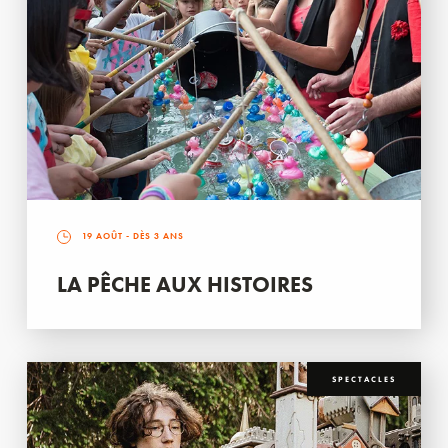
19 AOÛT
- DÈS 3 ANS
LA PÊCHE AUX HISTOIRES
SPECTACLES