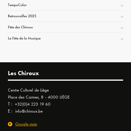
TempoColor
Retrouvailles 2025
Fête des Chiroux
La Fête de la Musique
Les Chiroux
Centre Culturel de Liège
Place des Carmes, 8 - 4000 LIÈGE
T :
+32(0)4 223 19 60
E :
info@chiroux.be
Google map