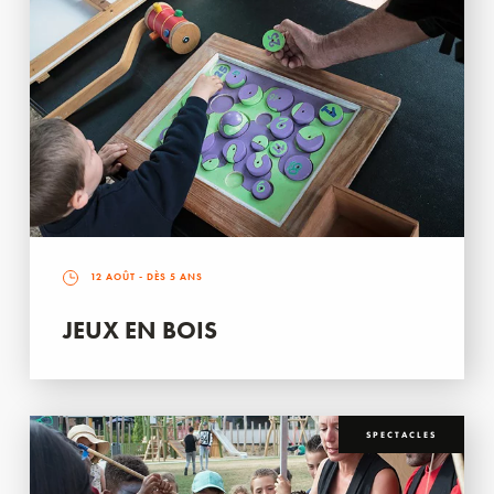
12 AOÛT
- DÈS 5 ANS
JEUX EN BOIS
SPECTACLES