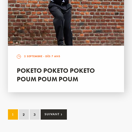
2 SEPTEMBRE
- DÈS 7 ANS
POKETO POKETO POKETO
POUM POUM POUM
›
1
2
3
SUIVANT