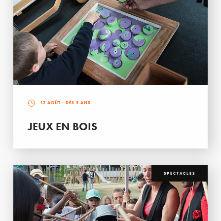
12 AOÛT
- DÈS 5 ANS
JEUX EN BOIS
SPECTACLES