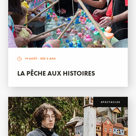
19 AOÛT
- DÈS 3 ANS
LA PÊCHE AUX HISTOIRES
SPECTACLES