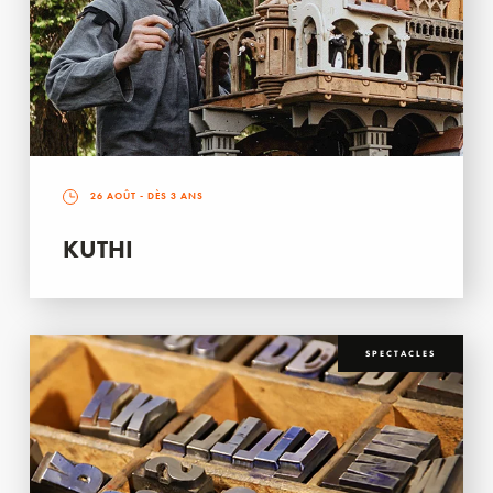
26 AOÛT
- DÈS 3 ANS
KUTHI
SPECTACLES