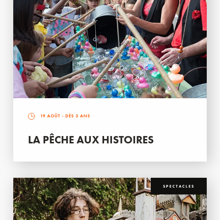
19 AOÛT
- DÈS 3 ANS
LA PÊCHE AUX HISTOIRES
SPECTACLES