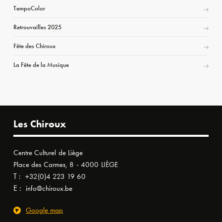
TempoColor
Retrouvailles 2025
Fête des Chiroux
La Fête de la Musique
Les Chiroux
Centre Culturel de Liège
Place des Carmes, 8 - 4000 LIÈGE
T :
+32(0)4 223 19 60
E :
info@chiroux.be
Google map