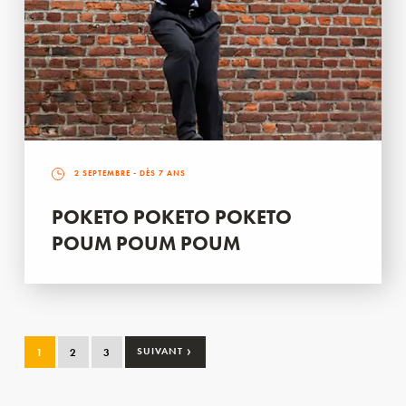
2 SEPTEMBRE
- DÈS 7 ANS
POKETO POKETO POKETO
POUM POUM POUM
›
1
2
3
SUIVANT