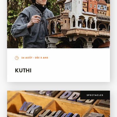
26 AOÛT
- DÈS 3 ANS
KUTHI
SPECTACLES