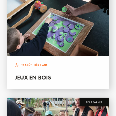
12 AOÛT
- DÈS 5 ANS
JEUX EN BOIS
SPECTACLES