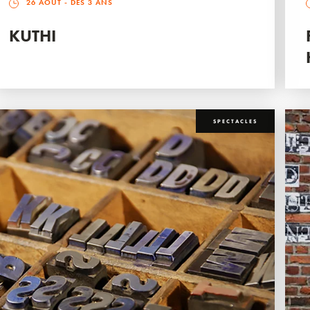
26 AOÛT
- DÈS 3 ANS
KUTHI
SPECTACLES