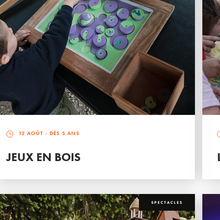
12 AOÛT
- DÈS 5 ANS
JEUX EN BOIS
SPECTACLES