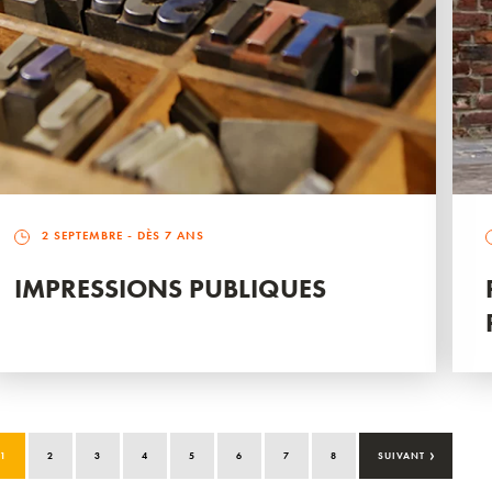
2 SEPTEMBRE
- DÈS 7 ANS
IMPRESSIONS PUBLIQUES
›
1
2
3
4
5
6
7
8
SUIVANT