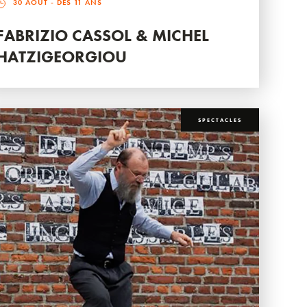
30 AOÛT
- DÈS 11 ANS
FABRIZIO CASSOL & MICHEL
HATZIGEORGIOU
SPECTACLES