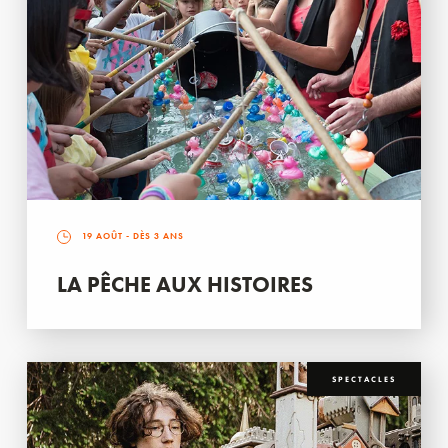
19 AOÛT
- DÈS 3 ANS
LA PÊCHE AUX HISTOIRES
SPECTACLES