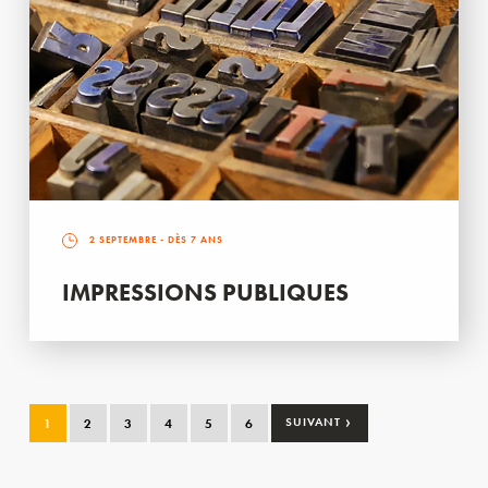
2 SEPTEMBRE
- DÈS 7 ANS
IMPRESSIONS PUBLIQUES
›
1
2
3
4
5
6
SUIVANT