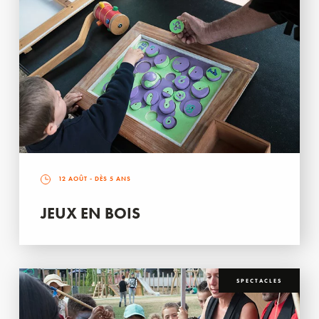
12 AOÛT
- DÈS 5 ANS
JEUX EN BOIS
SPECTACLES