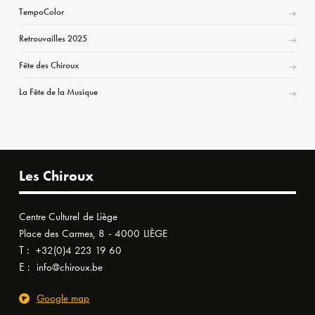
TempoColor
Retrouvailles 2025
Fête des Chiroux
La Fête de la Musique
Les Chiroux
Centre Culturel de Liège
Place des Carmes, 8 - 4000 LIÈGE
T :
+32(0)4 223 19 60
E :
info@chiroux.be
Google map