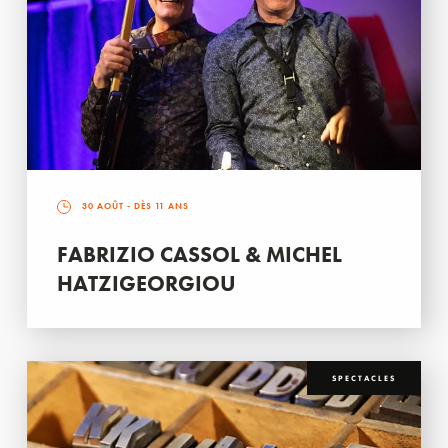
30 AOÛT
- DÈS 11 ANS
FABRIZIO CASSOL & MICHEL
HATZIGEORGIOU
SPECTACLES