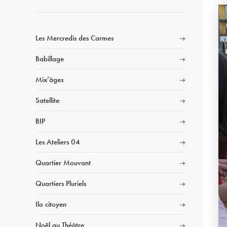
Les Mercredis des Carmes
Babillage
Mix’âges
Satellite
BIP
Les Ateliers 04
Quartier Mouvant
Quartiers Pluriels
Ilo citoyen
Noël au Théâtre