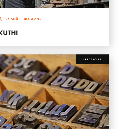
26 AOÛT
- DÈS 3 ANS
KUTHI
SPECTACLES