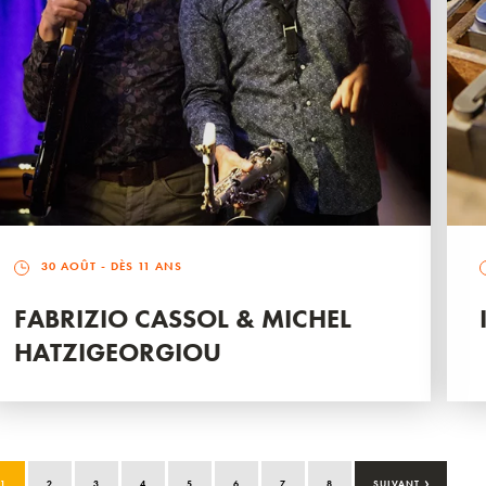
30 AOÛT
- DÈS 11 ANS
FABRIZIO CASSOL & MICHEL
HATZIGEORGIOU
›
1
2
3
4
5
6
7
8
SUIVANT