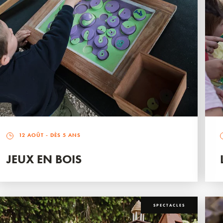
12 AOÛT
- DÈS 5 ANS
JEUX EN BOIS
SPECTACLES