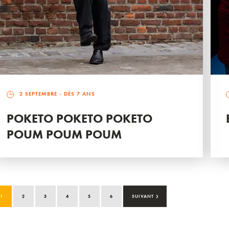
2 SEPTEMBRE
- DÈS 7 ANS
POKETO POKETO POKETO
POUM POUM POUM
›
1
2
3
4
5
6
SUIVANT