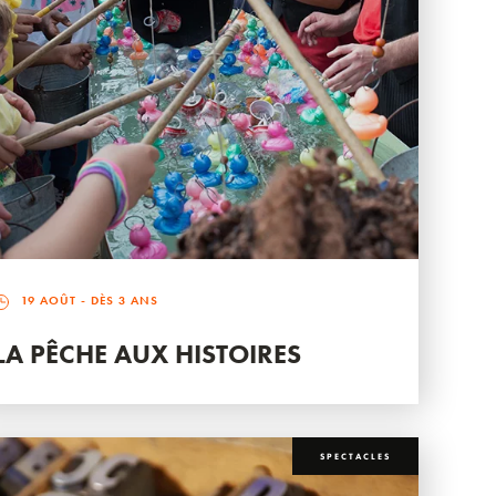
19 AOÛT
- DÈS 3 ANS
LA PÊCHE AUX HISTOIRES
SPECTACLES