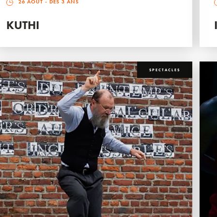
26 AOÛT
- DÈS 3 ANS
KUTHI
SPECTACLES