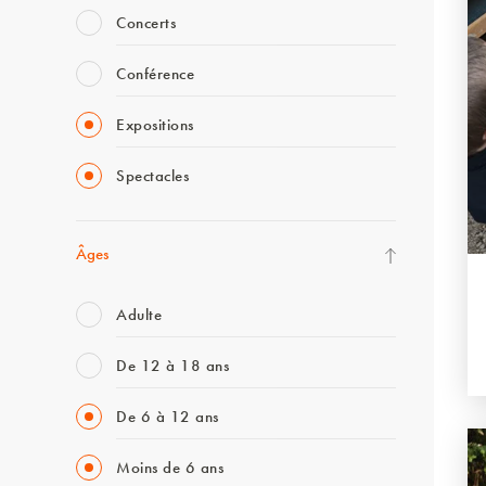
Concerts
Conférence
Expositions
Spectacles
Âges
Adulte
De 12 à 18 ans
De 6 à 12 ans
Moins de 6 ans